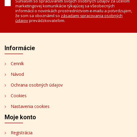
Súhlasím so spracúvaním svojich osobných údajov za účelom
marketingovej komunikácie týkajúcej sa všeobecných
informácií o novinkách prostredníctvom e-mailu a potvrdzujem,
že som sa oboznámil so
zásadami spracovania osobných
údajov
prevádzkovateľom.
Informácie
Cenník
Návod
Ochrana osobných údajov
Cookies
Nastavenia cookies
Moje konto
Registrácia