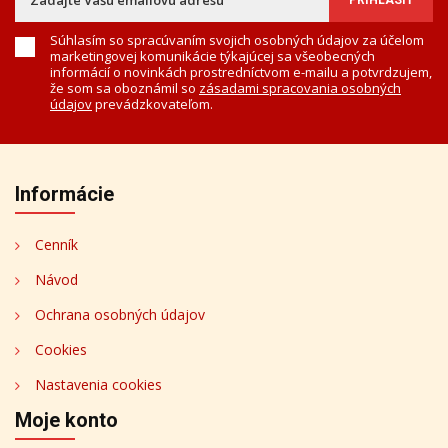
Súhlasím so spracúvaním svojich osobných údajov za účelom
marketingovej komunikácie týkajúcej sa všeobecných
informácií o novinkách prostredníctvom e-mailu a potvrdzujem,
že som sa oboznámil so
zásadami spracovania osobných
údajov
prevádzkovateľom.
Informácie
Cenník
Návod
Ochrana osobných údajov
Cookies
Nastavenia cookies
Moje konto