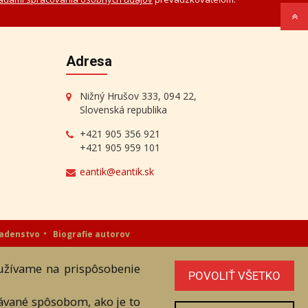
Adresa
Nižný Hrušov 333, 094 22,
Slovenská republika
+421 905 356 921
+421 905 959 101
eantik@eantik.sk
radenstvo
Biografie autorov
oužívame na prispôsobenie
níka. Všetky práva sú vyhradené.
POVOLIŤ VŠETKO
vávané spôsobom, ako je to