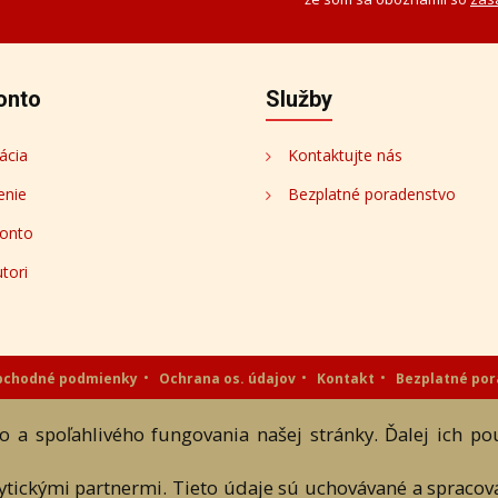
onto
Služby
ácia
Kontaktujte nás
enie
Bezplatné poradenstvo
onto
tori
bchodné podmienky
Ochrana os. údajov
Kontakt
Bezplatné po
eAntik.sk © 2007 - 2026
 a spoľahlivého fungovania našej stránky. Ďalej ich p
 a textových súčastí tejto stránky je podmienené výslovným súhlasom jej vlast
lytickými partnermi. Tieto údaje sú uchovávané a spraco