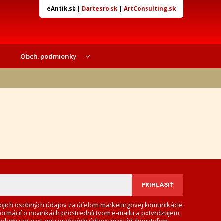
eAntik.sk
|
Dartesro.sk
|
ArtConsulting.sk
Obch. podmienky
ojich osobných údajov za účelom marketingovej komunikácie
formácií o novinkách prostredníctvom e-mailu a potvrdzujem,
adami spracovania osobných údajov
prevádzkovateľom.