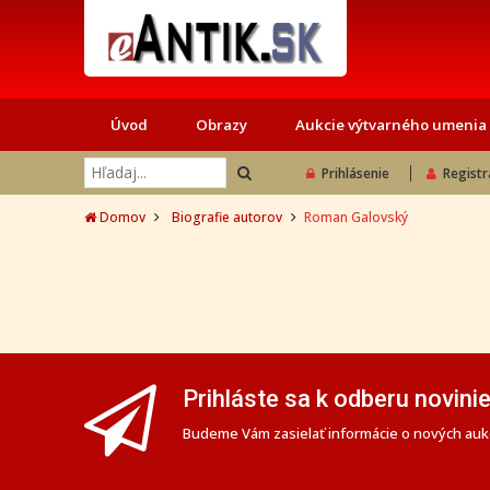
Úvod
Obrazy
Aukcie výtvarného umenia
Prihlásenie
Registr
Domov
Biografie autorov
Roman Galovský
Prihláste sa k odberu novini
Budeme Vám zasielať informácie o nových aukc