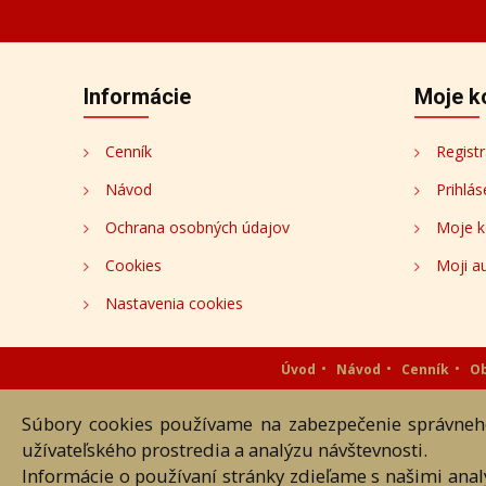
Informácie
Moje k
Cenník
Registr
Návod
Prihlás
Ochrana osobných údajov
Moje k
Cookies
Moji au
Nastavenia cookies
Úvod
Návod
Cenník
O
Súbory cookies používame na zabezpečenie správneho
Akékoľvek používanie obrazových
užívateľského prostredia a analýzu návštevnosti.
Informácie o používaní stránky zdieľame s našimi ana