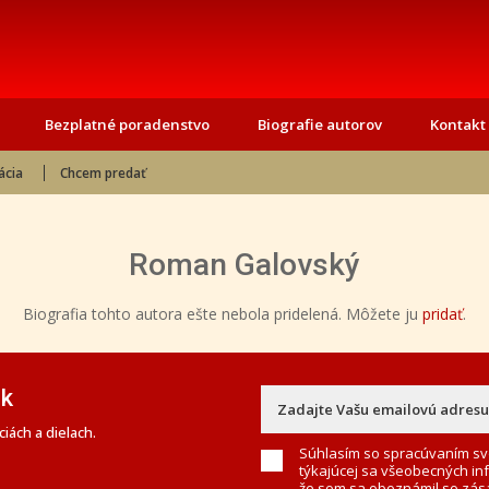
Bezplatné poradenstvo
Biografie autorov
Kontakt
ácia
Chcem predať
Roman Galovský
Biografia tohto autora ešte nebola pridelená. Môžete ju
pridať
.
ek
iách a dielach.
Súhlasím so spracúvaním sv
týkajúcej sa všeobecných in
že som sa oboznámil so
zás