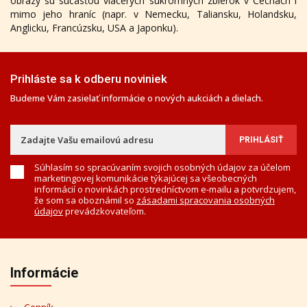
obrazy sú súčasťou viacerých súkromných zbierok v Čechách i
mimo jeho hraníc (napr. v Nemecku, Taliansku, Holandsku,
Anglicku, Francúzsku, USA a Japonku).
Prihláste sa k odberu noviniek
Budeme Vám zasielať informácie o nových aukciách a dielach.
Súhlasím so spracúvaním svojich osobných údajov za účelom
marketingovej komunikácie týkajúcej sa všeobecných
informácií o novinkách prostredníctvom e-mailu a potvrdzujem,
že som sa oboznámil so
zásadami spracovania osobných
údajov
prevádzkovateľom.
Informácie