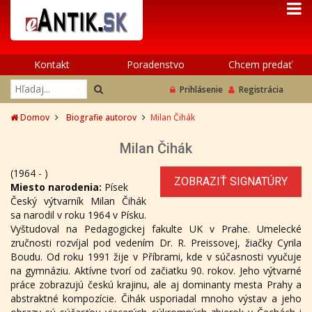
Kontakt
Poradenstvo
Chcem predať
Prihlásenie
Registrácia
Domov
Biografie autorov
Milan Čihák
Milan Čihák
(1964 - )
ZOBRAZIŤ SIGNATÚRY
Miesto narodenia:
Písek
Český výtvarník Milan Čihák
sa narodil v roku 1964 v Písku.
Vyštudoval na Pedagogickej fakulte UK v Prahe. Umelecké
zručnosti rozvíjal pod vedením Dr. R. Preissovej, žiačky Cyrila
Boudu. Od roku 1991 žije v Příbrami, kde v súčasnosti vyučuje
na gymnáziu. Aktívne tvorí od začiatku 90. rokov. Jeho výtvarné
práce zobrazujú českú krajinu, ale aj dominanty mesta Prahy a
abstraktné kompozície. Čihák usporiadal mnoho výstav a jeho