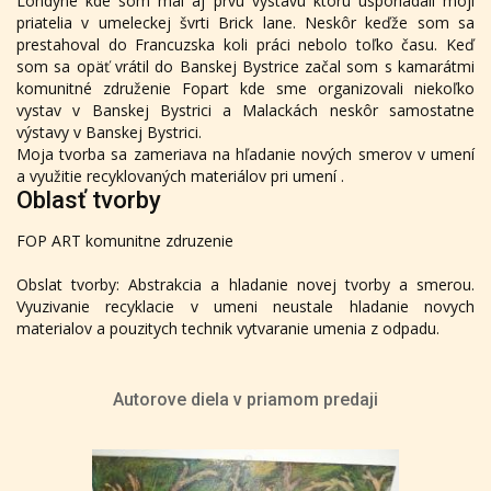
Londýne kde som mal aj prvú výstavu ktorú usporiadali moji
priatelia v umeleckej švrti Brick lane. Neskôr keďže som sa
prestahoval do Francuzska koli práci nebolo toľko času. Keď
som sa opäť vrátil do Banskej Bystrice začal som s kamarátmi
komunitné združenie Fopart kde sme organizovali niekoľko
vystav v Banskej Bystrici a Malackách neskôr samostatne
výstavy v Banskej Bystrici.
Moja tvorba sa zameriava na hľadanie nových smerov v umení
a využitie recyklovaných materiálov pri umení .
Oblasť tvorby
FOP ART komunitne zdruzenie
Obslat tvorby: Abstrakcia a hladanie novej tvorby a smerou.
Vyuzivanie recyklacie v umeni neustale hladanie novych
materialov a pouzitych technik vytvaranie umenia z odpadu.
Autorove diela v priamom predaji