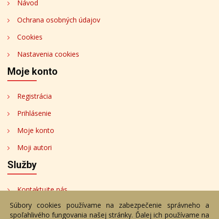
Návod
Ochrana osobných údajov
Cookies
Nastavenia cookies
Moje konto
Registrácia
Prihlásenie
Moje konto
Moji autori
Služby
Kontaktujte nás
Súbory cookies používame na zabezpečenie správneho a
Bezplatné poradenstvo
spoľahlivého fungovania našej stránky. Ďalej ich používame na