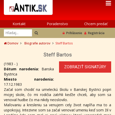
Kontakt
Poradenstvo
Chcem predať
Prihlásenie
Registrácia
Domov
Biografie autorov
Steff Bartos
Steff Bartos
(1983 - )
ZOBRAZIŤ SIGNATÚRY
Dátum narodenia:
Banska
Bystrica
Miesto narodenia:
17.12.1983
Začal som chodiť na umeleckú školu v Banskej Bystrici popri
mojej skole, čo mi rodičia zatrhli keďže chceli, aby som sa
venoval hudbe čo ma nikdy neoslovilo.
Maľovaniu a kresleniu sa venujem cely život napľňa ma to a
uspokojuj. Intezivne som sa začal venovať umeniu keď som žil v