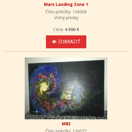
Mars Landing Zone 1
Číslo položky: 126068
Voľný predaj
Cena:
4 500 €
ZOBRAZIŤ
M83
Číslo položky: 126072