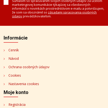
Súhlasím so spracúvaním svojich osobných údajov za účelom
marketingovej komunikácie týkajúcej sa všeobecných
informácií o novinkách prostredníctvom e-mailu a potvrdzujem,
že som sa oboznámil so
zásadami spracovania osobných
údajov
prevádzkovateľom.
Informácie
Cenník
Návod
Ochrana osobných údajov
Cookies
Nastavenia cookies
Moje konto
Registrácia