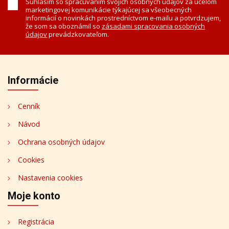
Súhlasím so spracúvaním svojich osobných údajov za účelom
marketingovej komunikácie týkajúcej sa všeobecných
informácií o novinkách prostredníctvom e-mailu a potvrdzujem,
že som sa oboznámil so
zásadami spracovania osobných
údajov
prevádzkovateľom.
Informácie
Cenník
Návod
Ochrana osobných údajov
Cookies
Nastavenia cookies
Moje konto
Registrácia