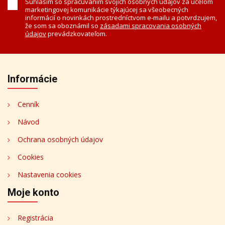
Súhlasím so spracúvaním svojich osobných údajov za účelom
marketingovej komunikácie týkajúcej sa všeobecných
informácií o novinkách prostredníctvom e-mailu a potvrdzujem,
že som sa oboznámil so
zásadami spracovania osobných
údajov
prevádzkovateľom.
Informácie
Cenník
Návod
Ochrana osobných údajov
Cookies
Nastavenia cookies
Moje konto
Registrácia