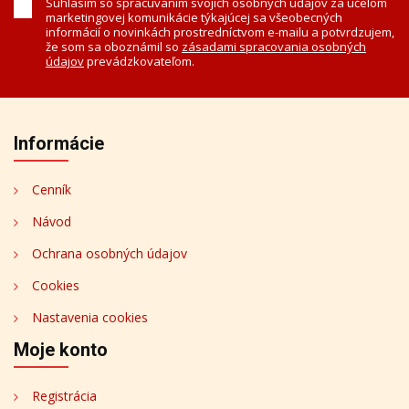
Súhlasím so spracúvaním svojich osobných údajov za účelom
marketingovej komunikácie týkajúcej sa všeobecných
informácií o novinkách prostredníctvom e-mailu a potvrdzujem,
že som sa oboznámil so
zásadami spracovania osobných
údajov
prevádzkovateľom.
Informácie
Cenník
Návod
Ochrana osobných údajov
Cookies
Nastavenia cookies
Moje konto
Registrácia