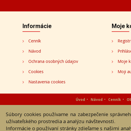
Informácie
Moje k
Cenník
Registr
Návod
Prihlás
Ochrana osobných údajov
Moje k
Cookies
Moji au
Nastavenia cookies
Úvod
Návod
Cenník
O
Súbory cookies používame na zabezpečenie správneho
Akékoľvek používanie obrazových
užívateľského prostredia a analýzu návštevnosti.
Informácie o používaní stránky zdieľame s našimi ana