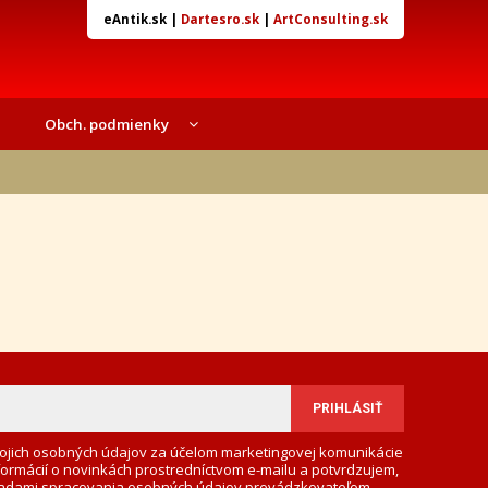
eAntik.sk
|
Dartesro.sk
|
ArtConsulting.sk
Obch. podmienky
ojich osobných údajov za účelom marketingovej komunikácie
formácií o novinkách prostredníctvom e-mailu a potvrdzujem,
adami spracovania osobných údajov
prevádzkovateľom.