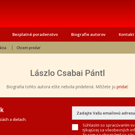
Bezplatné poradenstvo
Biografie autorov
Kontakt
ácia
Chcem predať
Lászlo Csabai Pántl
Biografia tohto autora ešte nebola pridelená. Môžete ju
pridať
.
ek
iách a dielach.
Súhlasím so spracúvaním sv
týkajúcej sa všeobecných in
že som sa oboznámil so
zás