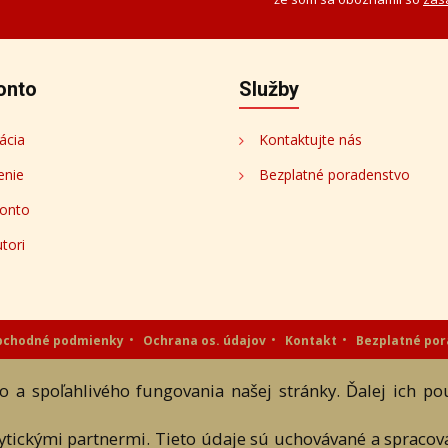
onto
Služby
ácia
Kontaktujte nás
enie
Bezplatné poradenstvo
onto
tori
bchodné podmienky
Ochrana os. údajov
Kontakt
Bezplatné po
eAntik.sk © 2007 - 2026
 a spoľahlivého fungovania našej stránky. Ďalej ich p
 a textových súčastí tejto stránky je podmienené výslovným súhlasom jej vlast
lytickými partnermi. Tieto údaje sú uchovávané a spraco