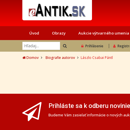
Úvod
Obrazy
Aukcie výtvarného umenia
Prihlásenie
Registr
Domov
Biografie autorov
Lászlo Csabai Pántl
Prihláste sa k odberu novini
Budeme Vám zasielať informácie o nových aukc