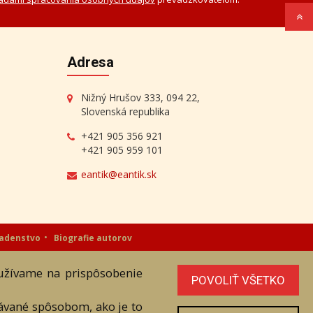
Adresa
Nižný Hrušov 333, 094 22,
Slovenská republika
+421 905 356 921
+421 905 959 101
eantik@eantik.sk
radenstvo
Biografie autorov
oužívame na prispôsobenie
níka. Všetky práva sú vyhradené.
POVOLIŤ VŠETKO
vávané spôsobom, ako je to