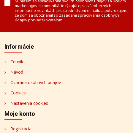
Súhlasím so spracúvaním svojich osobných údajov za účelom
marketingovej komunikácie týkajúcej sa všeobecných
informácií o novinkách prostredníctvom e-mailu a potvrdzujem,
že som sa oboznámil so
zásadami spracovania osobných
údajov
prevádzkovateľom.
Informácie
Cenník
Návod
Ochrana osobných údajov
Cookies
Nastavenia cookies
Moje konto
Registrácia