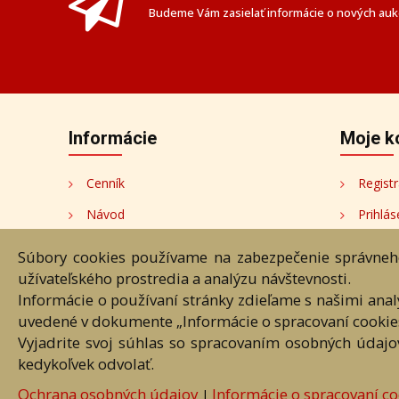
Budeme Vám zasielať informácie o nových aukc
Informácie
Moje k
Cenník
Registr
Návod
Prihlás
Ochrana osobných údajov
Moje k
Súbory cookies používame na zabezpečenie správneho
užívateľského prostredia a analýzu návštevnosti.
Cookies
Moji au
Informácie o používaní stránky zdieľame s našimi ana
Nastavenia cookies
uvedené v dokumente „Informácie o spracovaní cookie
Vyjadrite svoj súhlas so spracovaním osobných údajo
kedykoľvek odvolať.
Úvod
Návod
Cenník
O
Ochrana osobných údajov
Informácie o spracovaní co
|