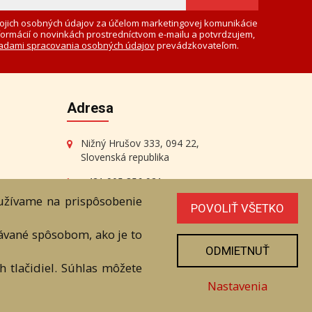
ojich osobných údajov za účelom marketingovej komunikácie
formácií o novinkách prostredníctvom e-mailu a potvrdzujem,
adami spracovania osobných údajov
prevádzkovateľom.
Adresa
Nižný Hrušov 333, 094 22,
Slovenská republika
+421 905 356 921
+421 905 959 101
oužívame na prispôsobenie
POVOLIŤ VŠETKO
eantik@eantik.sk
vávané spôsobom, ako je to
ODMIETNUŤ
 tlačidiel. Súhlas môžete
radenstvo
Biografie autorov
Nastavenia