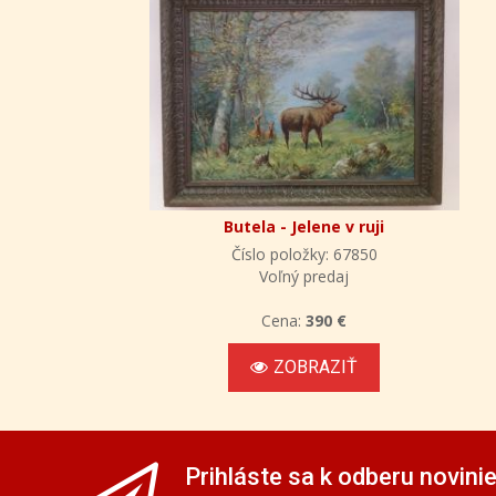
Butela - Jelene v ruji
Číslo položky: 67850
Voľný predaj
Cena:
390 €
ZOBRAZIŤ
Prihláste sa k odberu novini