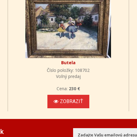
Butela
Číslo položky: 108702
Voľný predaj
Cena:
230 €
ZOBRAZIŤ
ek