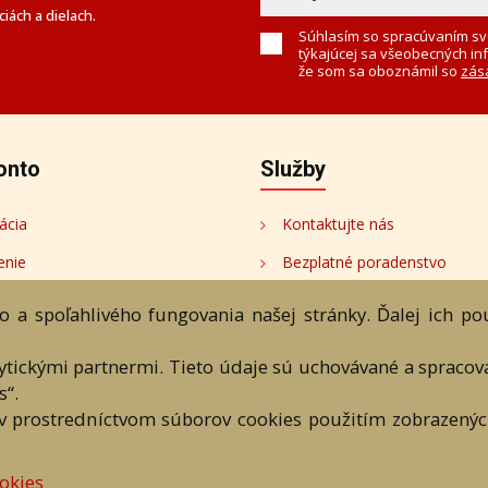
iách a dielach.
Súhlasím so spracúvaním sv
týkajúcej sa všeobecných in
že som sa oboznámil so
zás
onto
Služby
ácia
Kontaktujte nás
enie
Bezplatné poradenstvo
onto
 a spoľahlivého fungovania našej stránky. Ďalej ich p
tori
lytickými partnermi. Tieto údaje sú uchovávané a spraco
s“.
v prostredníctvom súborov cookies použitím zobrazených
bchodné podmienky
Ochrana os. údajov
Kontakt
Bezplatné po
okies
eAntik.sk © 2007 - 2026