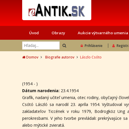
Úvod
Obrazy
Aukcie výtvarného umenia
Prihlásenie
Registr
Domov
Biografie autorov
Lászlo Csóto
(1954 - )
Dátum narodenia:
23.4.1954
Grafík, nadaný učiteľ umenia, otec rodiny, obyčajný člove
Csótó László sa narodil 23. apríla 1954. Vyštudoval 
zakladateľov Ticcének v roku 1979, Bodrogköz Ung a 
perokresbami. V jeho tvorbe prevládali: prekrývajúce s
alebo mýtické zvieratá.