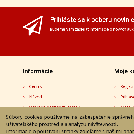
Prihláste sa k odberu novini
Budeme Vám zasielať informácie o nových aukc
Informácie
Moje k
Cenník
Registr
Návod
Prihlás
Ochrana osobných údajov
Moje k
Súbory cookies používame na zabezpečenie správneho
Cookies
Moji au
užívateľského prostredia a analýzu návštevnosti.
Nastavenia cookies
Informácie o používaní stránky zdieľame s našimi ana