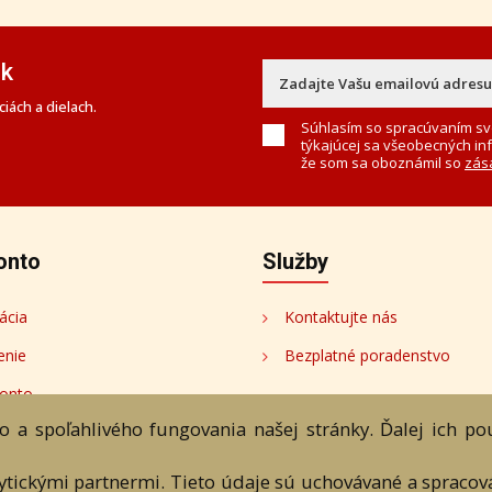
ek
iách a dielach.
Súhlasím so spracúvaním sv
týkajúcej sa všeobecných in
že som sa oboznámil so
zás
onto
Služby
ácia
Kontaktujte nás
enie
Bezplatné poradenstvo
onto
 a spoľahlivého fungovania našej stránky. Ďalej ich p
tori
lytickými partnermi. Tieto údaje sú uchovávané a spraco