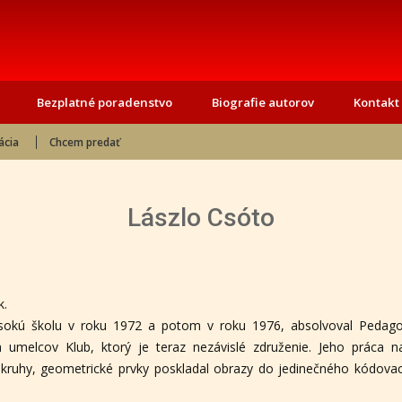
Bezplatné poradenstvo
Biografie autorov
Kontakt
ácia
Chcem predať
Lászlo Csóto
k.
vysokú školu v roku 1972 a potom v roku 1976, absolvoval Pedago
umelcov Klub, ktorý je teraz nezávislé združenie. Jeho práca n
a kruhy, geometrické prvky poskladal obrazy do jedinečného kódova