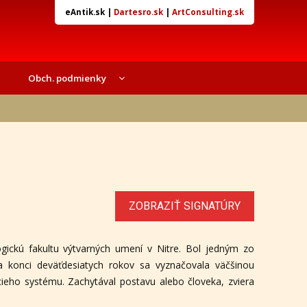
eAntik.sk
|
Dartesro.sk
|
ArtConsulting.sk
Obch. podmienky
ZOBRAZIŤ SIGNATÚRY
gickú fakultu výtvarných umení v Nitre. Bol jedným zo
a konci deväťdesiatych rokov sa vyznačovala väčšinou
cieho systému. Zachytával postavu alebo človeka, zviera