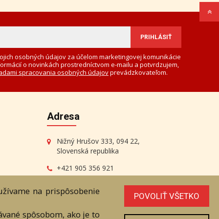
ojich osobných údajov za účelom marketingovej komunikácie
formácií o novinkách prostredníctvom e-mailu a potvrdzujem,
adami spracovania osobných údajov
prevádzkovateľom.
Adresa
Nižný Hrušov 333, 094 22,
Slovenská republika
+421 905 356 921
+421 905 959 101
oužívame na prispôsobenie
eantik@eantik.sk
POVOLIŤ VŠETKO
vávané spôsobom, ako je to