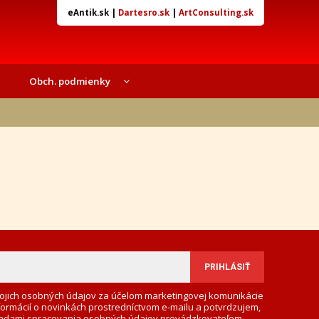
eAntik.sk
|
Dartesro.sk
|
ArtConsulting.sk
Obch. podmienky
ojich osobných údajov za účelom marketingovej komunikácie
formácií o novinkách prostredníctvom e-mailu a potvrdzujem,
adami spracovania osobných údajov
prevádzkovateľom.