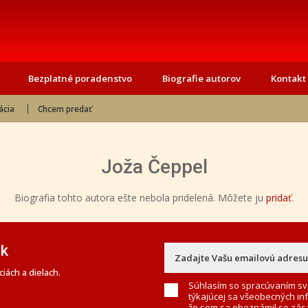
Bezplatné poradenstvo
Biografie autorov
Kontakt
ácia
Chcem predať
Joža Čeppel
Biografia tohto autora ešte nebola pridelená. Môžete ju
pridať
.
ek
iách a dielach.
Súhlasím so spracúvaním sv
týkajúcej sa všeobecných in
že som sa oboznámil so
zás