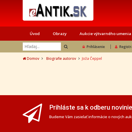
Úvod
Obrazy
Aukcie výtvarného umenia
Prihlásenie
Registr
Domov
Biografie autorov
Joža Čeppel
Prihláste sa k odberu novini
Budeme Vám zasielať informácie o nových aukc