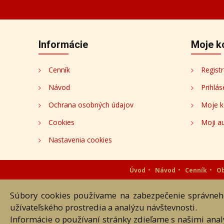
Informácie
Moje k
Cenník
Registr
Návod
Prihlás
Ochrana osobných údajov
Moje k
Cookies
Moji au
Nastavenia cookies
Úvod
Návod
Cenník
O
Súbory cookies používame na zabezpečenie správneho
Akékoľvek používanie obrazových
užívateľského prostredia a analýzu návštevnosti.
Informácie o používaní stránky zdieľame s našimi ana