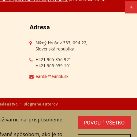
Adresa
Nižný Hrušov 333, 094 22,
Slovenská republika
+421 905 356 921
+421 905 959 101
eantik@eantik.sk
radenstvo
Biografie autorov
oužívame na prispôsobenie
níka. Všetky práva sú vyhradené.
POVOLIŤ VŠETKO
vávané spôsobom, ako je to