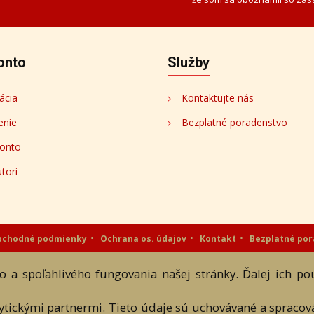
onto
Služby
ácia
Kontaktujte nás
enie
Bezplatné poradenstvo
onto
tori
bchodné podmienky
Ochrana os. údajov
Kontakt
Bezplatné po
eAntik.sk © 2007 - 2026
 a spoľahlivého fungovania našej stránky. Ďalej ich p
 a textových súčastí tejto stránky je podmienené výslovným súhlasom jej vlast
lytickými partnermi. Tieto údaje sú uchovávané a spraco