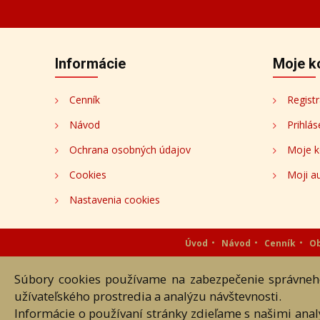
Informácie
Moje k
Cenník
Registr
Návod
Prihlás
Ochrana osobných údajov
Moje k
Cookies
Moji au
Nastavenia cookies
Úvod
Návod
Cenník
O
Súbory cookies používame na zabezpečenie správneho
Akékoľvek používanie obrazových
užívateľského prostredia a analýzu návštevnosti.
Informácie o používaní stránky zdieľame s našimi ana