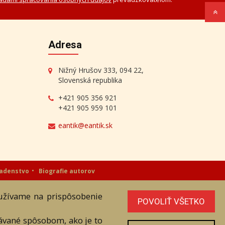
Adresa
Nižný Hrušov 333, 094 22,
Slovenská republika
+421 905 356 921
+421 905 959 101
eantik@eantik.sk
radenstvo
Biografie autorov
oužívame na prispôsobenie
níka. Všetky práva sú vyhradené.
POVOLIŤ VŠETKO
vávané spôsobom, ako je to