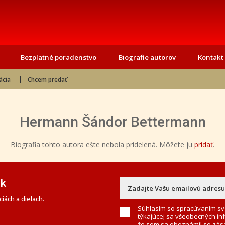
Bezplatné poradenstvo
Biografie autorov
Kontakt
ácia
Chcem predať
Hermann Šándor Bettermann
Biografia tohto autora ešte nebola pridelená. Môžete ju
pridať
.
ek
iách a dielach.
Súhlasím so spracúvaním sv
týkajúcej sa všeobecných in
že som sa oboznámil so
zás