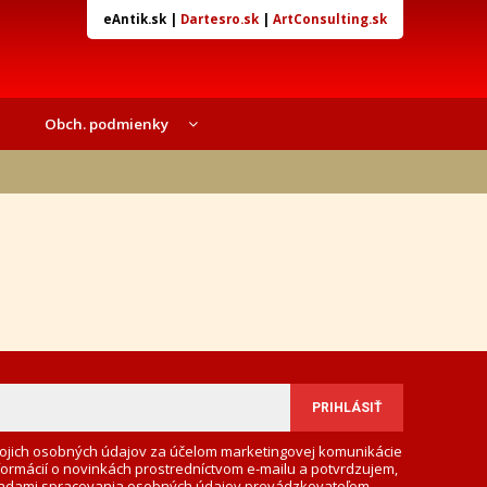
eAntik.sk
|
Dartesro.sk
|
ArtConsulting.sk
Obch. podmienky
ojich osobných údajov za účelom marketingovej komunikácie
formácií o novinkách prostredníctvom e-mailu a potvrdzujem,
adami spracovania osobných údajov
prevádzkovateľom.