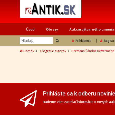
Úvod
Obrazy
Aukcie výtvarného umenia
Prihlásenie
Registr
Domov
Biografie autorov
Hermann Šándor Bettermann
Prihláste sa k odberu novini
Budeme Vám zasielať informácie o nových aukc