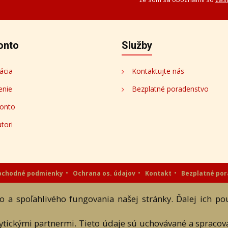
onto
Služby
ácia
Kontaktujte nás
enie
Bezplatné poradenstvo
onto
tori
bchodné podmienky
Ochrana os. údajov
Kontakt
Bezplatné po
eAntik.sk © 2007 - 2026
 a spoľahlivého fungovania našej stránky. Ďalej ich p
 a textových súčastí tejto stránky je podmienené výslovným súhlasom jej vlast
lytickými partnermi. Tieto údaje sú uchovávané a spraco