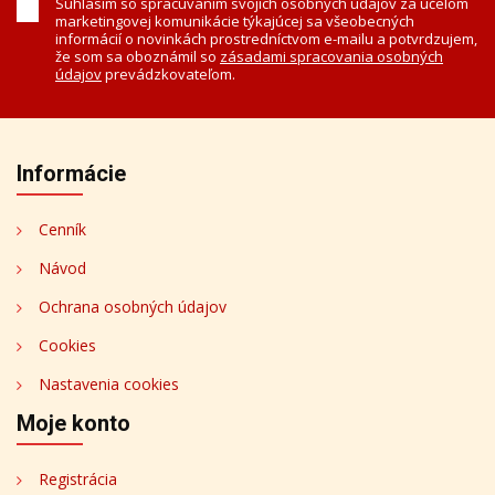
Súhlasím so spracúvaním svojich osobných údajov za účelom
marketingovej komunikácie týkajúcej sa všeobecných
informácií o novinkách prostredníctvom e-mailu a potvrdzujem,
že som sa oboznámil so
zásadami spracovania osobných
údajov
prevádzkovateľom.
Informácie
Cenník
Návod
Ochrana osobných údajov
Cookies
Nastavenia cookies
Moje konto
Registrácia