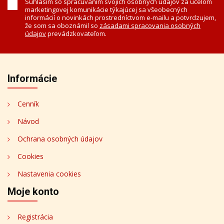
Súhlasím so spracúvaním svojich osobných údajov za účelom
marketingovej komunikácie týkajúcej sa všeobecných
informácií o novinkách prostredníctvom e-mailu a potvrdzujem,
že som sa oboznámil so
zásadami spracovania osobných
údajov
prevádzkovateľom.
Informácie
Cenník
Návod
Ochrana osobných údajov
Cookies
Nastavenia cookies
Moje konto
Registrácia