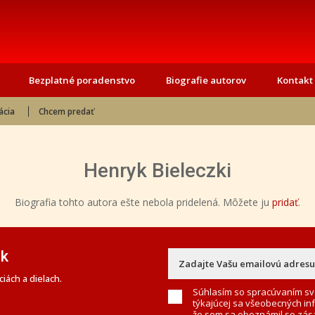
Bezplatné poradenstvo
Biografie autorov
Kontakt
ácia
Chcem predať
Henryk Bieleczki
Biografia tohto autora ešte nebola pridelená. Môžete ju
pridať
.
ek
iách a dielach.
Súhlasím so spracúvaním sv
týkajúcej sa všeobecných in
že som sa oboznámil so
zás