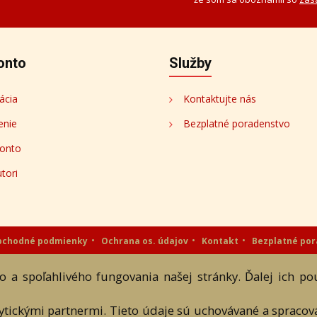
onto
Služby
ácia
Kontaktujte nás
enie
Bezplatné poradenstvo
onto
tori
bchodné podmienky
Ochrana os. údajov
Kontakt
Bezplatné po
eAntik.sk © 2007 - 2026
 a spoľahlivého fungovania našej stránky. Ďalej ich p
 a textových súčastí tejto stránky je podmienené výslovným súhlasom jej vlast
lytickými partnermi. Tieto údaje sú uchovávané a spraco