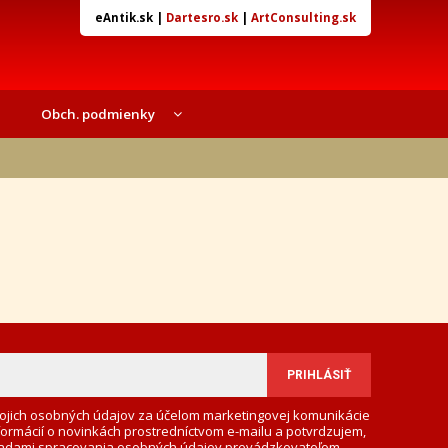
eAntik.sk
|
Dartesro.sk
|
ArtConsulting.sk
Obch. podmienky
ojich osobných údajov za účelom marketingovej komunikácie
formácií o novinkách prostredníctvom e-mailu a potvrdzujem,
adami spracovania osobných údajov
prevádzkovateľom.