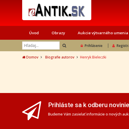
Úvod
Obrazy
Aukcie výtvarného umenia
Prihlásenie
Registr
Domov
Biografie autorov
Henryk Bieleczki
Prihláste sa k odberu novini
Budeme Vám zasielať informácie o nových aukc