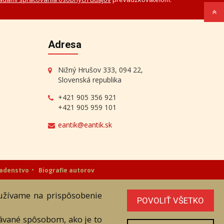
Adresa
Nižný Hrušov 333, 094 22,
Slovenská republika
+421 905 356 921
+421 905 959 101
eantik@eantik.sk
radenstvo
Biografie autorov
oužívame na prispôsobenie
níka. Všetky práva sú vyhradené.
POVOLIŤ VŠETKO
vávané spôsobom, ako je to