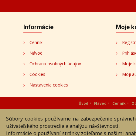
Informácie
Moje k
Cenník
Registr
Návod
Prihlás
Ochrana osobných údajov
Moje k
Cookies
Moji au
Nastavenia cookies
Úvod
Návod
Cenník
O
Súbory cookies používame na zabezpečenie správneho
Akékoľvek používanie obrazových
užívateľského prostredia a analýzu návštevnosti.
Informácie o používaní stránky zdieľame s našimi ana