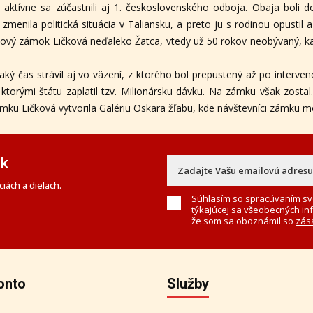
ktívne sa zúčastnili aj 1. československého odboja. Obaja boli do
enila politická situácia v Taliansku, a preto ju s rodinou opustil a vr
vý zámok Ličková neďaleko Žatca, vtedy už 50 rokov neobývaný, ka
ký čas strávil aj vo väzení, z ktorého bol prepustený až po intervenc
, ktorými štátu zaplatil tzv. Milionársku dávku. Na zámku však zos
ku Ličková vytvorila Galériu Oskara žľabu, kde návštevníci zámku mô
ek
iách a dielach.
Súhlasím so spracúvaním sv
týkajúcej sa všeobecných in
že som sa oboznámil so
zás
onto
Služby