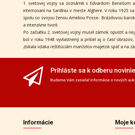
1. svetovej vojny sa zoznámili s Edvardom Benešom a a
internovaní na Sardíniu v meste Alghere. V roku 1925 sa zm
spolu so svojou ženou Ameliou Posse- Brázdovou baroko
a intenzívne tvoril.
Po začiatku 2. svetovej vojny musel zámok opustiť a neja
bol v roku 1948 vyvlastnený a prišiel aj o časť obrazov
získala vďaka reštitúciám manželov majetok späť a na zám
Prihláste sa k odberu novini
Budeme Vám zasielať informácie o nových aukc
Informácie
Moje k