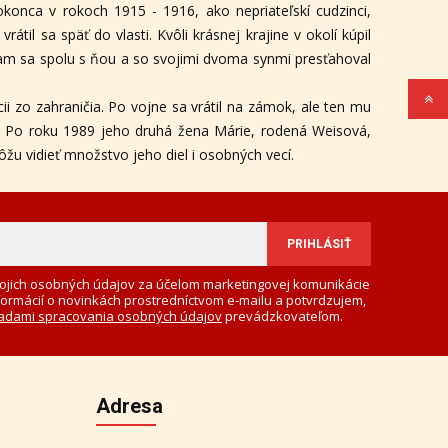
konca v rokoch 1915 - 1916, ako nepriateľskí cudzinci,
átil sa späť do vlasti. Kvôli krásnej krajine v okolí kúpil
m sa spolu s ňou a so svojimi dvoma synmi presťahoval
ii zo zahraničia. Po vojne sa vrátil na zámok, ale ten mu
tal. Po roku 1989 jeho druhá žena Márie, rodená Weisová,
žu vidieť množstvo jeho diel i osobných vecí.
ojich osobných údajov za účelom marketingovej komunikácie
formácií o novinkách prostredníctvom e-mailu a potvrdzujem,
adami spracovania osobných údajov
prevádzkovateľom.
Adresa