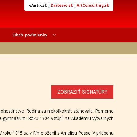
eAntik.sk
|
Dartesro.sk
|
ArtConsulting.sk
Obch. podmienky
ZOBRAZIŤ SIGNATÚRY
 pohostinstve. Rodina sa niekoľkokrát sťahovala. Pomerne
da gymnázium. Roku 1904 vstúpil na Akadémiu výtvarných
V roku 1915 sa v Ríme oženil s Ameliou Posse. V priebehu