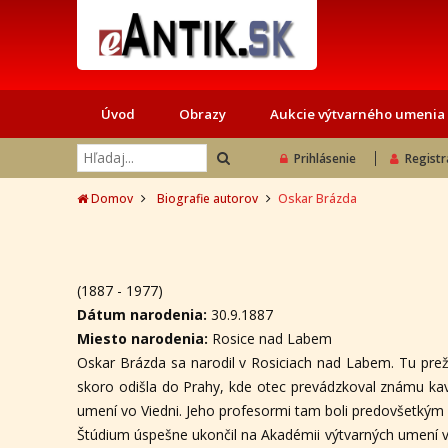
Úvod
Obrazy
Aukcie výtvarného umenia
Prihlásenie
Registr
Domov
Biografie autorov
Oskar Brázda
(1887 - 1977)
Dátum narodenia:
30.9.1887
Miesto narodenia:
Rosice nad Labem
Oskar Brázda sa narodil v Rosiciach nad Labem. Tu preži
skoro odišla do Prahy, kde otec prevádzkoval známu ka
umení vo Viedni. Jeho profesormi tam boli predovšetkým
Štúdium úspešne ukončil na Akadémii výtvarných umení vo