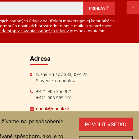
ojich osobných údajov za účelom marketingovej komunikácie
formácií o novinkách prostredníctvom e-mailu a potvrdzujem,
adami spracovania osobných údajov
prevádzkovateľom.
Adresa
Nižný Hrušov 333, 094 22,
Slovenská republika
+421 905 356 921
+421 905 959 101
eantik@eantik.sk
oužívame na prispôsobenie
POVOLIŤ VŠETKO
vávané spôsobom, ako je to
radenstvo
Biografie autorov