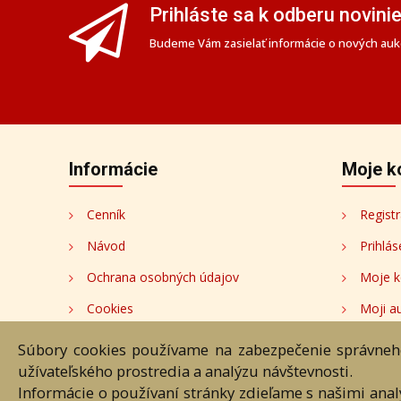
Prihláste sa k odberu novini
Budeme Vám zasielať informácie o nových aukc
Informácie
Moje k
Cenník
Registr
Návod
Prihlás
Ochrana osobných údajov
Moje k
Cookies
Moji au
Nastavenia cookies
Súbory cookies používame na zabezpečenie správneho
užívateľského prostredia a analýzu návštevnosti.
Informácie o používaní stránky zdieľame s našimi ana
Úvod
Návod
Cenník
O