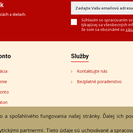
ek
iách a dielach.
Súhlasím so spracúvaním sv
týkajúcej sa všeobecných in
že som sa oboznámil so
zás
onto
Služby
ácia
Kontaktujte nás
enie
Bezplatné poradenstvo
onto
tori
 a spoľahlivého fungovania našej stránky. Ďalej ich p
lytickými partnermi. Tieto údaje sú uchovávané a spraco
bchodné podmienky
Ochrana os. údajov
Kontakt
Bezplatné po