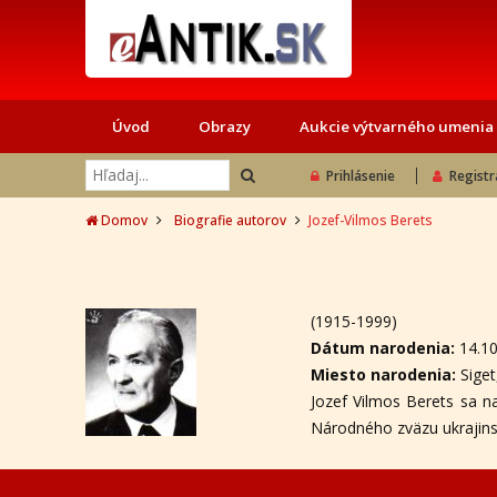
Úvod
Obrazy
Aukcie výtvarného umenia
Prihlásenie
Registr
Domov
Biografie autorov
Jozef-Vilmos Berets
(1915-1999)
Dátum narodenia:
14.1
Miesto narodenia:
Sige
Jozef Vilmos Berets sa na
Národného zväzu ukrajin