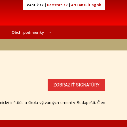
eAntik.sk
|
Dartesro.sk
|
ArtConsulting.sk
Obch. podmienky
ZOBRAZIŤ SIGNATÚRY
ický inštitút a školu výtvarných umení v Budapešťi. Člen