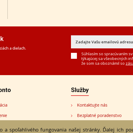
ek
iách a dielach.
Súhlasím so spracúvaním sv
týkajúcej sa všeobecných in
že som sa oboznámil so
zás
onto
Služby
ácia
Kontaktujte nás
enie
Bezplatné poradenstvo
onto
 a spoľahlivého fungovania našej stránky. Ďalej ich p