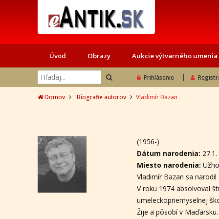
Úvod
Obrazy
Aukcie výtvarného umenia
Prihlásenie
Registr
Domov
Biografie autorov
Vladimír Bazan
(1956-)
Dátum narodenia:
27.1.
Miesto narodenia:
Užho
Vladimír Bazan sa narodil
V roku 1974 absolvoval št
umeleckopriemyselnej ško
Žije a pôsobí v Maďarsku.