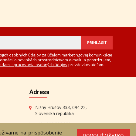
ojich osobných údajov za účelom marketingovej komunikácie
formácií o novinkách prostredníctvom e-mailu a potvrdzujem,
adami spracovania osobných údajov
prevádzkovateľom.
Adresa
Nižný Hrušov 333, 094 22,
Slovenská republika
+421 905 356 921
+421 905 959 101
oužívame na prispôsobenie
POVOLIŤ VŠETKO