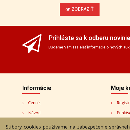
ZOBRAZIŤ
Prihláste sa k odberu novini
Budeme Vám zasielať informácie o nových aukc
Informácie
Moje k
Cenník
Registr
Návod
Prihlás
Ochrana osobných údajov
Moje k
Súbory cookies používame na zabezpečenie správneho