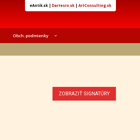
eAntik.sk
|
Dartesro.sk
|
ArtConsulting.sk
Obch. podmienky
ZOBRAZIŤ SIGNATÚRY