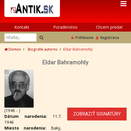
Kontakt
Poradenstvo
Chcem predať
Prihlásenie
Registrácia
Domov
Biografie autorov
Eldar Bahramohly
Eldar Bahramohly
(1946 - )
ZOBRAZIŤ SIGNATÚRY
Dátum narodenia:
11.7.
1946
Miesto narodenia:
Baky,