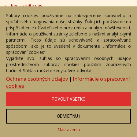
Kontaktujte nás
Súbory cookies používame na zabezpečenie správneho a
Bezplatné poradenstvo
spoľahlivého fungovania našej stránky. Ďalej ich používame na
Adresa
prispôsobenie užívateľského prostredia a analýzu návštevnosti.
Informácie o používaní stránky zdieľame s našimi analytickými
partnermi. Tieto údaje sú uchovávané a spracovávané
Nižný Hrušov 333, 094 22,
spôsobom, ako je to uvedené v dokumente „Informácie o
Slovenská republika
spracovaní cookies“.
Vyjadrite svoj súhlas so spracovaním osobných údajov
+421 905 356 921
prostredníctvom súborov cookies použitím zobrazených
+421 905 959 101
tlačidiel. Súhlas môžete kedykoľvek odvolať.
eantik@eantik.sk
Ochrana osobných údajov
Informácie o spracovaní
|
cookies
Úvod
Návod
Cenník
Obchodné podmienky
POVOLIŤ VŠETKO
Ochrana os. údajov
Kontakt
Bezplatné poradenstvo
Biografie autorov
ODMIETNUŤ
eAntik.sk © 2007 - 2026
Akékoľvek používanie obrazových a textových súčastí tejto stránky je
podmienené výslovným súhlasom jej vlastníka. Všetky práva sú
Nastavenia
vyhradené.