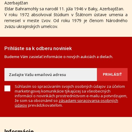
Azerbajdžan
Eldar Bahramohly sa narodil 11. júla 1946 v Baky, Azerbajdžan.
V roku 1972 absolvoval štúdium v Štátnom ústave umenia a
remesiel v meste Ľvov. Od roku 1979 je členom Národného
zväzu ukrajinských umelcov.
Prihláste sa k odberu noviniek
Budeme Vám zasielať informácie o nových aukciách a dielach.
Súhlasím so spracúvaním svojich osobných údajov za účelom
marketingovej komunikácie týkajúcej sa všeobecných
informácií o novinkách prostredníctvom e-mailu a potvrdzujem,
že som sa oboznámil so
zásadami spracovania osobných
údajov
prevádzkovateľom.
Informácie