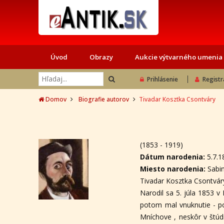
Úvod
Obrazy
Aukcie výtvarného umenia
Prihlásenie
Registr
Domov
Biografie autorov
Tivadar Kosztka Csontváry
(1853 - 1919)
Dátum narodenia:
5.7.
Miesto narodenia:
Sabi
Tivadar Kosztka Csontvár
Narodil sa 5. júla 1853 v
potom mal vnuknutie - po
Mníchove , neskôr v štúd