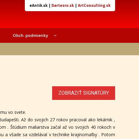
eAntik.sk
|
Dartesro.sk
|
ArtConsulting.sk
Obch. podmienky
ZOBRAZIŤ SIGNATÚRY
zmu vo svete.
udapešti. Až do svojich 27 rokov pracoval ako lekárnik ,
om . Štúdium maliarstva začal až vo svojich 40 rokoch v
sku a všade sa vzdelával v technike krajinomaľby . Potom