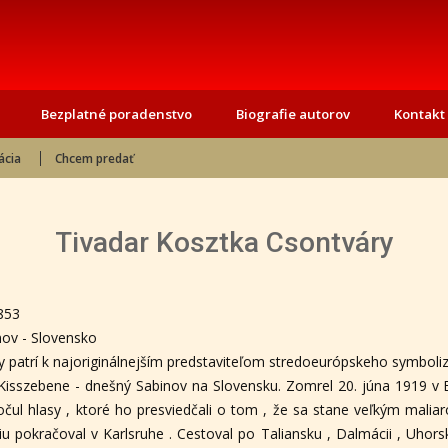
Bezplatné poradenstvo
Biografie autorov
Kontakt
ácia
Chcem predať
Tivadar Kosztka Csontváry
1853
nov - Slovensko
y patrí k najoriginálnejším predstaviteľom stredoeurópskeho symboli
 Kisszebene - dnešný Sabinov na Slovensku. Zomrel 20. júna 1919 v B
čul hlasy , ktoré ho presviedčali o tom , že sa stane veľkým maliar
iu pokračoval v Karlsruhe . Cestoval po Taliansku , Dalmácii , Uhor