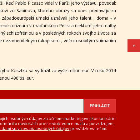
ži .Keď Pablo Picasso videl v Paríži jeho výstavu, povedal:
ákovi zo Sabinova, ktorého obrazy sa dnes predávajú za
 západoeurópski umelci uznávali jeho talent , doma - v
tvorené múzeum v maďarskom Pécsi a niektoré jeho maľby
ný schizofréniou a v posledných rokoch svojho života sa
načuje nezameniteľným rukopisom , veľmi osobitým vnímaním
ryho Kosztku sa vydražil za vyše milión eur. V roku 2014
ou 490 tis. eur.
ojich osobných údajov za účelom marketingovej komunikácie
formácií o novinkách prostredníctvom e-mailu a potvrdzujem,
adami spracovania osobných údajov
prevádzkovateľom.