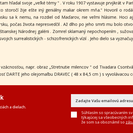
 tam hľadal svoje „veľké témy “ . V roku 1907 vystavuje prvýkrát v Parí
 storočí žije ešte iný geniálny maliar okrem mňa.“ Hovoril o rod
nsku sa k nemu, na rozdiel od Maďarov, nie veľmi hlásime. Hoci aj
sku, počas života nepresvedčil . Až dlho po jeho smrti mu bolo o
štianskej Národnej galérii . Zomrel sklamaný nepochopením , sužova
svojich surrealistických - schizofrenických vízií . Jeho dielo sa vyz
.
 vzácnosťou, napr. obraz „Stretnutie milencov “ od Tivadara Csontvá
sť DARTE jeho olejomaľbu DRAVEC ( 48 x 84,5 cm ) s vyvolávacou cen
ek
iách a dielach.
Súhlasím so spracúvaním sv
týkajúcej sa všeobecných in
že som sa oboznámil so
zás