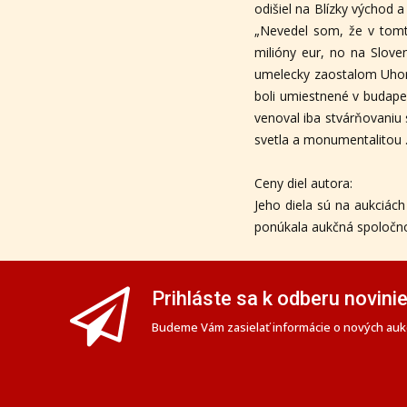
odišiel na Blízky východ a
„Nevedel som, že v tomto
milióny eur, no na Slove
umelecky zaostalom Uhor
boli umiestnené v budape
venoval iba stvárňovaniu 
svetla a monumentalitou 
Ceny diel autora:
Jeho diela sú na aukciách
ponúkala aukčná spoločno
Prihláste sa k odberu novini
Budeme Vám zasielať informácie o nových aukc