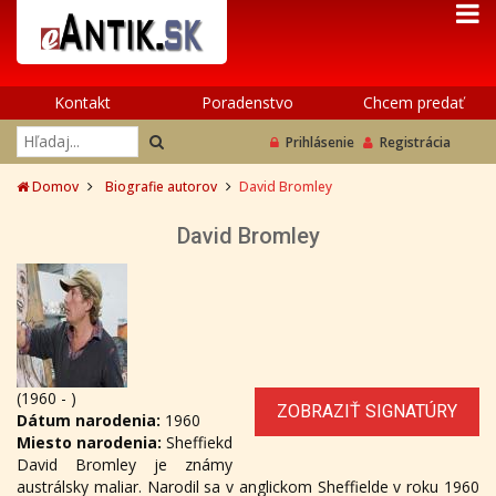
Kontakt
Poradenstvo
Chcem predať
Prihlásenie
Registrácia
Domov
Biografie autorov
David Bromley
David Bromley
(1960 - )
ZOBRAZIŤ SIGNATÚRY
Dátum narodenia:
1960
Miesto narodenia:
Sheffiekd
David Bromley je známy
austrálsky maliar. Narodil sa v anglickom Sheffielde v roku 1960