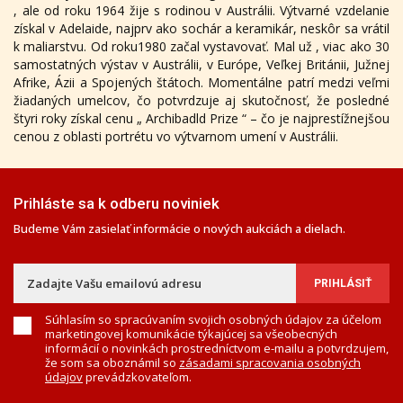
, ale od roku 1964 žije s rodinou v Austrálii. Výtvarné vzdelanie
získal v Adelaide, najprv ako sochár a keramikár, neskôr sa vrátil
k maliarstvu. Od roku1980 začal vystavovať. Mal už , viac ako 30
samostatných výstav v Austrálii, v Európe, Veľkej Británii, Južnej
Afrike, Ázii a Spojených štátoch. Momentálne patrí medzi veľmi
žiadaných umelcov, čo potvrdzuje aj skutočnosť, že posledné
štyri roky získal cenu „ Archibadld Prize “ – čo je najprestížnejšou
cenou z oblasti portrétu vo výtvarnom umení v Austrálii.
Prihláste sa k odberu noviniek
Budeme Vám zasielať informácie o nových aukciách a dielach.
Súhlasím so spracúvaním svojich osobných údajov za účelom
marketingovej komunikácie týkajúcej sa všeobecných
informácií o novinkách prostredníctvom e-mailu a potvrdzujem,
že som sa oboznámil so
zásadami spracovania osobných
údajov
prevádzkovateľom.