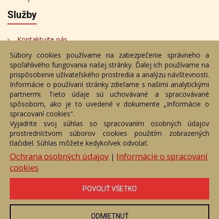
Služby
Kontaktujte nás
Súbory cookies používame na zabezpečenie správneho a
Bezplatné poradenstvo
spoľahlivého fungovania našej stránky. Ďalej ich používame na
Adresa
prispôsobenie užívateľského prostredia a analýzu návštevnosti.
Informácie o používaní stránky zdieľame s našimi analytickými
partnermi. Tieto údaje sú uchovávané a spracovávané
Nižný Hrušov 333, 094 22,
spôsobom, ako je to uvedené v dokumente „Informácie o
Slovenská republika
spracovaní cookies“.
Vyjadrite svoj súhlas so spracovaním osobných údajov
+421 905 356 921
prostredníctvom súborov cookies použitím zobrazených
+421 905 959 101
tlačidiel. Súhlas môžete kedykoľvek odvolať.
eantik@eantik.sk
Ochrana osobných údajov
Informácie o spracovaní
|
cookies
Úvod
Návod
Cenník
Obchodné podmienky
POVOLIŤ VŠETKO
Ochrana os. údajov
Kontakt
Bezplatné poradenstvo
Biografie autorov
ODMIETNUŤ