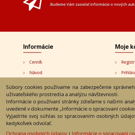
Budeme Vám zasielať informácie o nových aukc
Informácie
Moje k
Cenník
Registr
Návod
Prihlás
Ochrana osobných údajov
Moje k
Súbory cookies používame na zabezpečenie správneho
užívateľského prostredia a analýzu návštevnosti.
Cookies
Moji au
Informácie o používaní stránky zdieľame s našimi ana
Nastavenia cookies
uvedené v dokumente „Informácie o spracovaní cookie
Vyjadrite svoj súhlas so spracovaním osobných údajo
kedykoľvek odvolať.
Úvod
Návod
Cenník
O
Ochrana osobných údajov
Informácie o spracovaní co
|