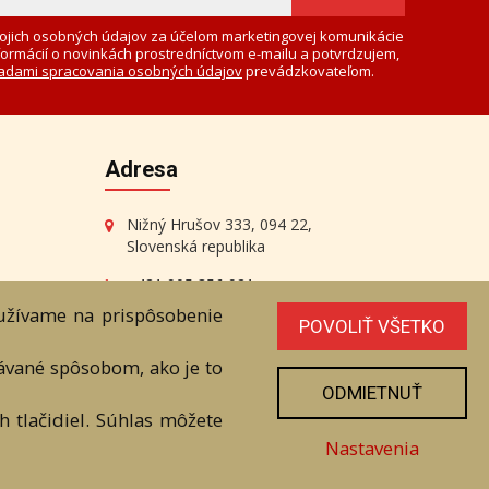
ojich osobných údajov za účelom marketingovej komunikácie
formácií o novinkách prostredníctvom e-mailu a potvrdzujem,
adami spracovania osobných údajov
prevádzkovateľom.
Adresa
Nižný Hrušov 333, 094 22,
Slovenská republika
+421 905 356 921
+421 905 959 101
oužívame na prispôsobenie
POVOLIŤ VŠETKO
eantik@eantik.sk
vávané spôsobom, ako je to
ODMIETNUŤ
 tlačidiel. Súhlas môžete
radenstvo
Biografie autorov
Nastavenia