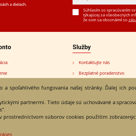
iách a dielach.
Súhlasím so spracúvaním sv
týkajúcej sa všeobecných in
že som sa oboznámil so
zás
onto
Služby
ácia
Kontaktujte nás
enie
Bezplatné poradenstvo
onto
 a spoľahlivého fungovania našej stránky. Ďalej ich p
tori
lytickými partnermi. Tieto údaje sú uchovávané a spraco
s“.
v prostredníctvom súborov cookies použitím zobrazených
bchodné podmienky
Ochrana os. údajov
Kontakt
Bezplatné po
okies
eAntik.sk © 2007 - 2026