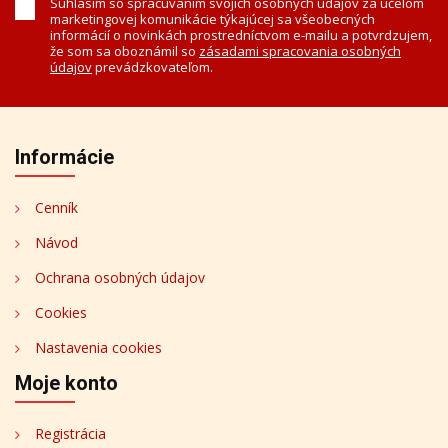
Súhlasím so spracúvaním svojich osobných údajov za účelom
marketingovej komunikácie týkajúcej sa všeobecných
informácií o novinkách prostredníctvom e-mailu a potvrdzujem,
že som sa oboznámil so
zásadami spracovania osobných
údajov
prevádzkovateľom.
Informácie
Cenník
Návod
Ochrana osobných údajov
Cookies
Nastavenia cookies
Moje konto
Registrácia