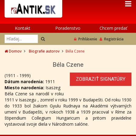
Kontakt
Poradenstvo
Chcem predať
Prihlásenie
Registrácia
Domov
Biografie autorov
Béla Czene
Béla Czene
(1911 - 1999)
ZOBRAZIŤ SIGNATÚRY
Dátum narodenia:
1911
Miesto narodenia:
Isaszeg
Béla Czene sa narodil v roku
1911 v Isaszegu , zomrel v roku 1999 v Budapešti. Od roku 1930
do 1933 bol žiakom Gyulu Rudnaya na Akadémii výtvarných
umení v Budapešti, v rokoch 1938 a 1939 pracoval v Ríme za
štipendium Collegium Hungaricum a pritom pravidelne
vystavoval svoje diela v Národnom salóne.