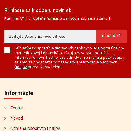
Prihláste sa k odberu noviniek
Budeme Vám zasielať informácie o nových aukciách a dielach.
Súhlasím so spracúvaním svojich osobných údajov za účelom
marketingovej komunikácie týkajúcej sa všeobecných
informácií o novinkách prostredníctvom e-mailu a potvrdzujem,
že som sa oboznámil so
zásadami spracovania osobných
údajov
prevádzkovateľom.
Informácie
Cenník
Návod
Ochrana osobných údajov