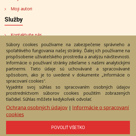
Moji autori
Služby
Kontaktujte nás
Súbory cookies používame na zabezpečenie správneho a
Bezplatné poradenstvo
spoľahlivého fungovania našej stránky. Ďalej ich používame na
Adresa
prispôsobenie užívateľského prostredia a analýzu návštevnosti.
Informácie o používaní stránky zdieľame s našimi analytickými
partnermi. Tieto údaje sú uchovávané a spracovávané
Nižný Hrušov 333, 094 22,
spôsobom, ako je to uvedené v dokumente „Informácie o
Slovenská republika
spracovaní cookies“.
Vyjadrite svoj súhlas so spracovaním osobných údajov
+421 905 356 921
prostredníctvom súborov cookies použitím zobrazených
+421 905 959 101
tlačidiel. Súhlas môžete kedykoľvek odvolať.
eantik@eantik.sk
Ochrana osobných údajov
Informácie o spracovaní
|
cookies
Úvod
Návod
Cenník
Obchodné podmienky
POVOLIŤ VŠETKO
Ochrana os. údajov
Kontakt
Bezplatné poradenstvo
Biografie autorov