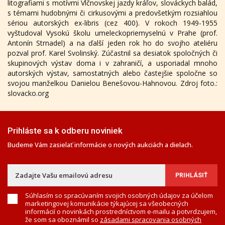
litografiami s motívmi Vlčnovskej jazdy kráľov, slováckych balád,
s témami hudobnými či cirkusovými a predovšetkým rozsiahlou
sériou autorských ex-libris (cez 400). V rokoch 1949-1955
vyštudoval Vysokú školu umeleckopriemyselnú v Prahe (prof.
Antonín Strnadel) a na ďalší jeden rok ho do svojho ateliéru
pozval prof. Karel Svolinský. Zúčastnil sa desiatok spoločných či
skupinových výstav doma i v zahraničí, a usporiadal mnoho
autorských výstav, samostatných alebo častejšie spoločne so
svojou manželkou Danielou Benešovou-Hahnovou. Zdroj foto.:
slovacko.org
Prihláste sa k odberu noviniek
Budeme Vám zasielať informácie o nových aukciách a dielach.
Súhlasím so spracúvaním svojich osobných údajov za účelom
marketingovej komunikácie týkajúcej sa všeobecných
informácií o novinkách prostredníctvom e-mailu a potvrdzujem,
že som sa oboznámil so
zásadami spracovania osobných