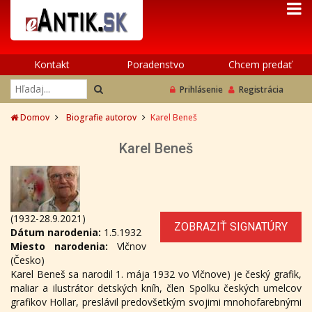
Kontakt
Poradenstvo
Chcem predať
Prihlásenie
Registrácia
Domov
Biografie autorov
Karel Beneš
Karel Beneš
(1932-28.9.2021)
ZOBRAZIŤ SIGNATÚRY
Dátum narodenia:
1.5.1932
Miesto narodenia:
Vlčnov
(Česko)
Karel Beneš sa narodil 1. mája 1932 vo Vlčnove) je český grafik,
maliar a ilustrátor detských kníh, člen Spolku českých umelcov
grafikov Hollar, preslávil predovšetkým svojimi mnohofarebnými