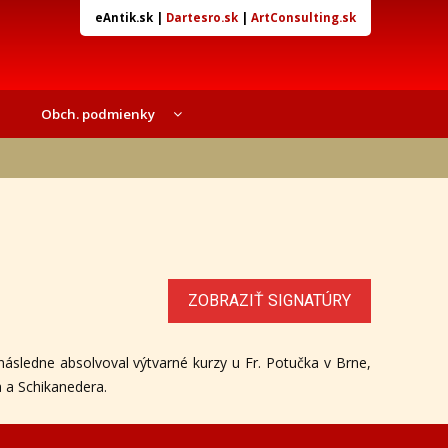
eAntik.sk
|
Dartesro.sk
|
ArtConsulting.sk
Obch. podmienky
ZOBRAZIŤ SIGNATÚRY
ásledne absolvoval výtvarné kurzy u Fr. Potučka v Brne,
a a Schikanedera.