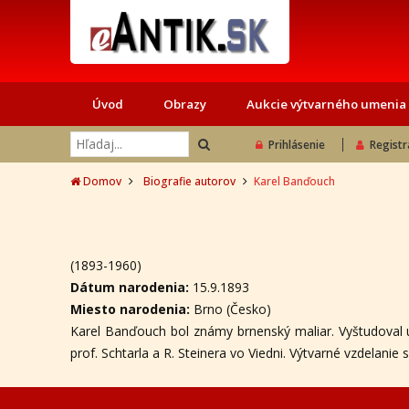
Úvod
Obrazy
Aukcie výtvarného umenia
Prihlásenie
Registr
Domov
Biografie autorov
Karel Banďouch
(1893-1960)
Dátum narodenia:
15.9.1893
Miesto narodenia:
Brno (Česko)
Karel Banďouch bol známy brnenský maliar. Vyštudoval u
prof. Schtarla a R. Steinera vo Viedni. Výtvarné vzdelanie