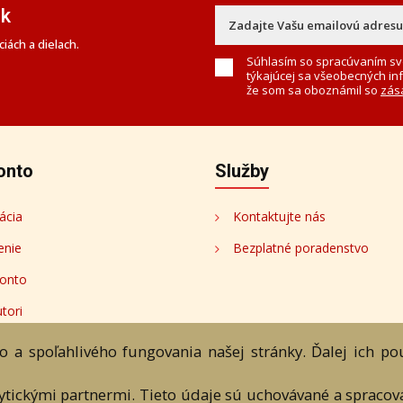
ek
iách a dielach.
Súhlasím so spracúvaním sv
týkajúcej sa všeobecných in
že som sa oboznámil so
zás
onto
Služby
ácia
Kontaktujte nás
enie
Bezplatné poradenstvo
onto
tori
 a spoľahlivého fungovania našej stránky. Ďalej ich p
lytickými partnermi. Tieto údaje sú uchovávané a spraco
bchodné podmienky
Ochrana os. údajov
Kontakt
Bezplatné po