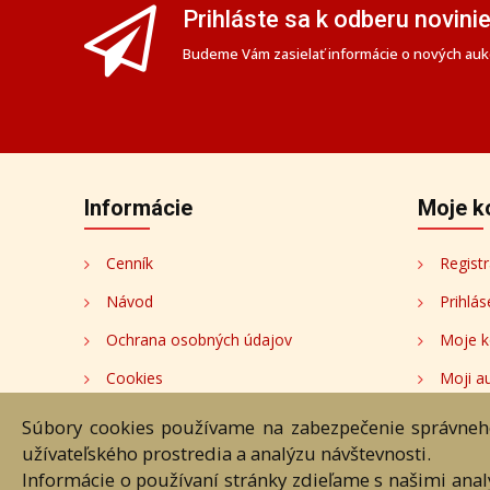
Prihláste sa k odberu novini
Budeme Vám zasielať informácie o nových aukc
Informácie
Moje k
Cenník
Registr
Návod
Prihlás
Ochrana osobných údajov
Moje k
Cookies
Moji au
Nastavenia cookies
Súbory cookies používame na zabezpečenie správneho
užívateľského prostredia a analýzu návštevnosti.
Informácie o používaní stránky zdieľame s našimi ana
Úvod
Návod
Cenník
O