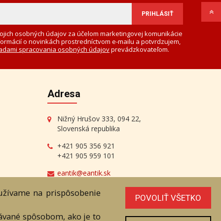
ojich osobných údajov za účelom marketingovej komunikácie
formácií o novinkách prostredníctvom e-mailu a potvrdzujem,
adami spracovania osobných údajov
prevádzkovateľom.
Adresa
Nižný Hrušov 333, 094 22,
Slovenská republika
+421 905 356 921
+421 905 959 101
eantik@eantik.sk
oužívame na prispôsobenie
POVOLIŤ VŠETKO
vávané spôsobom, ako je to
radenstvo
Biografie autorov