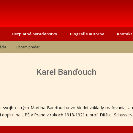
Bezplatné poradenstvo
Biografie autorov
Kontakt
ácia
Chcem predať
Karel Banďouch
 svojho strýka Martina Banďoucha vo Viedni základy maľovania, a n
 si doplnil na UPŠ v Prahe v rokoch 1918-1921 u prof. Dítěte, Schusser