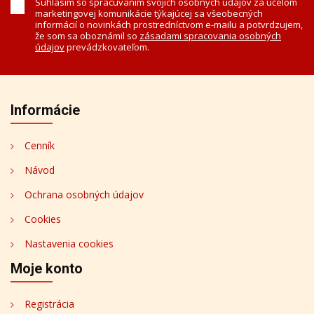
Súhlasím so spracúvaním svojich osobných údajov za účelom
marketingovej komunikácie týkajúcej sa všeobecných
informácií o novinkách prostredníctvom e-mailu a potvrdzujem,
že som sa oboznámil so
zásadami spracovania osobných
údajov
prevádzkovateľom.
Informácie
Cenník
Návod
Ochrana osobných údajov
Cookies
Nastavenia cookies
Moje konto
Registrácia