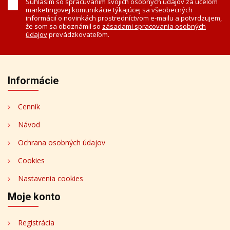
Súhlasím so spracúvaním svojich osobných údajov za účelom
marketingovej komunikácie týkajúcej sa všeobecných
informácií o novinkách prostredníctvom e-mailu a potvrdzujem,
že som sa oboznámil so
zásadami spracovania osobných
údajov
prevádzkovateľom.
Informácie
Cenník
Návod
Ochrana osobných údajov
Cookies
Nastavenia cookies
Moje konto
Registrácia