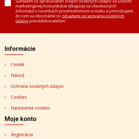
Súhlasím so spracúvaním svojich osobných údajov za účelom
marketingovej komunikácie týkajúcej sa všeobecných
informácií o novinkách prostredníctvom e-mailu a potvrdzujem,
že som sa oboznámil so
zásadami spracovania osobných
údajov
prevádzkovateľom.
Informácie
Cenník
Návod
Ochrana osobných údajov
Cookies
Nastavenia cookies
Moje konto
Registrácia