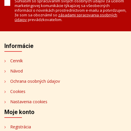
Súhlasím so spracúvaním svojich osobných údajov za účelom
marketingovej komunikácie týkajúcej sa všeobecných
informácií o novinkách prostredníctvom e-mailu a potvrdzujem,
že som sa oboznámil so
zásadami spracovania osobných
údajov
prevádzkovateľom.
Informácie
Cenník
Návod
Ochrana osobných údajov
Cookies
Nastavenia cookies
Moje konto
Registrácia