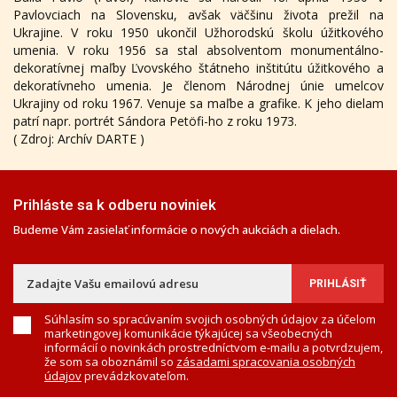
Pavlovciach na Slovensku, avšak väčšinu života prežil na
Ukrajine. V roku 1950 ukončil Užhorodskú školu úžitkového
umenia. V roku 1956 sa stal absolventom monumentálno-
dekoratívnej maľby Ľvovského štátneho inštitútu úžitkového a
dekoratívneho umenia. Je členom Národnej únie umelcov
Ukrajiny od roku 1967. Venuje sa maľbe a grafike. K jeho dielam
patrí napr. portrét Sándora Petöfi-ho z roku 1973.
( Zdroj: Archív DARTE )
Prihláste sa k odberu noviniek
Budeme Vám zasielať informácie o nových aukciách a dielach.
Súhlasím so spracúvaním svojich osobných údajov za účelom
marketingovej komunikácie týkajúcej sa všeobecných
informácií o novinkách prostredníctvom e-mailu a potvrdzujem,
že som sa oboznámil so
zásadami spracovania osobných
údajov
prevádzkovateľom.