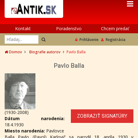
Kontakt
Poradenstvo
Chcem predať
Prihlásenie
Registrácia
Domov
Biografie autorov
Pavlo Balla
Pavlo Balla
(1930-2008)
ZOBRAZIŤ SIGNATÚRY
Dátum narodenia:
18.4.1930
Miesto narodenia:
Pavlovce
Balla Pavlo (Pavol) Karlovič sa narodil 18. apríla 1930 v