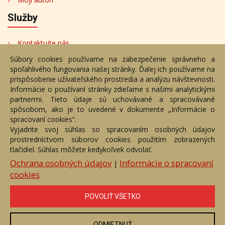
Služby
Kontaktujte nás
Súbory cookies používame na zabezpečenie správneho a
Bezplatné poradenstvo
spoľahlivého fungovania našej stránky. Ďalej ich používame na
Adresa
prispôsobenie užívateľského prostredia a analýzu návštevnosti.
Informácie o používaní stránky zdieľame s našimi analytickými
partnermi. Tieto údaje sú uchovávané a spracovávané
Nižný Hrušov 333, 094 22,
spôsobom, ako je to uvedené v dokumente „Informácie o
Slovenská republika
spracovaní cookies“.
Vyjadrite svoj súhlas so spracovaním osobných údajov
+421 905 356 921
prostredníctvom súborov cookies použitím zobrazených
+421 905 959 101
tlačidiel. Súhlas môžete kedykoľvek odvolať.
eantik@eantik.sk
Ochrana osobných údajov
Informácie o spracovaní
|
cookies
Úvod
Návod
Cenník
Obchodné podmienky
POVOLIŤ VŠETKO
Ochrana os. údajov
Kontakt
Bezplatné poradenstvo
Biografie autorov
ODMIETNUŤ