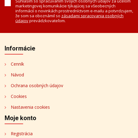
Súhlasím so spracúvaním svojich osobných údajov za účelom
marketingovej komunikácie týkajúcej sa všeobecných
informácií o novinkách prostredníctvom e-mailu a potvrdzujem,
že som sa oboznámil so
zásadami spracovania osobných
údajov
prevádzkovateľom.
Informácie
Cenník
Návod
Ochrana osobných údajov
Cookies
Nastavenia cookies
Moje konto
Registrácia