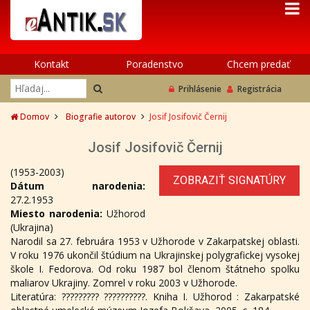
Kontakt
Poradenstvo
Chcem predať
Prihlásenie
Registrácia
Domov
Biografie autorov
Josif Josifovič Černij
Josif Josifovič Černij
(1953-2003)
ZOBRAZIŤ SIGNATÚRY
Dátum narodenia:
27.2.1953
Miesto narodenia:
Užhorod
(Ukrajina)
Narodil sa 27. februára 1953 v Užhorode v Zakarpatskej oblasti.
V roku 1976 ukončil štúdium na Ukrajinskej polygrafickej vysokej
škole I. Fedorova. Od roku 1987 bol členom štátneho spolku
maliarov Ukrajiny. Zomrel v roku 2003 v Užhorode.
Literatúra: ????????? ??????????. Kniha I. Užhorod : Zakarpatské