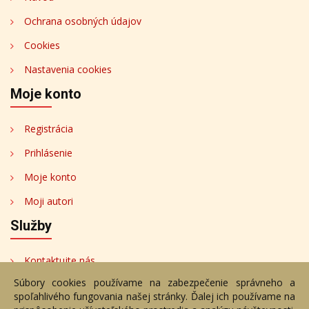
Ochrana osobných údajov
Cookies
Nastavenia cookies
Moje konto
Registrácia
Prihlásenie
Moje konto
Moji autori
Služby
Kontaktujte nás
Súbory cookies používame na zabezpečenie správneho a
Bezplatné poradenstvo
spoľahlivého fungovania našej stránky. Ďalej ich používame na
Adresa