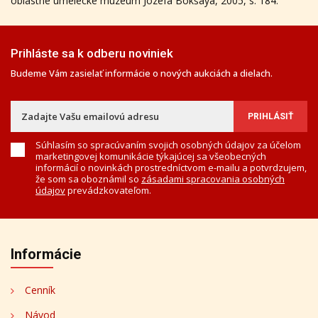
oblastné umelecké múzeum Jozefa Bokšaya, 2005, s. 184.
Prihláste sa k odberu noviniek
Budeme Vám zasielať informácie o nových aukciách a dielach.
Súhlasím so spracúvaním svojich osobných údajov za účelom
marketingovej komunikácie týkajúcej sa všeobecných
informácií o novinkách prostredníctvom e-mailu a potvrdzujem,
že som sa oboznámil so
zásadami spracovania osobných
údajov
prevádzkovateľom.
Informácie
Cenník
Návod