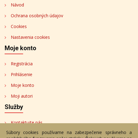
Návod
Ochrana osobných údajov
Cookies
Nastavenia cookies
Moje konto
Registrácia
Prihlásenie
Moje konto
Moji autori
Služby
Kontaktujte nás
Súbory cookies používame na zabezpečenie správneho a
Bezplatné poradenstvo