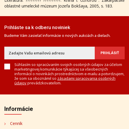
Literatúra: ????????? ??????????. Kniha I. Užhorod : Zakarpatské
oblastné umelecké múzeum Jozefa Bokšaya, 2005, s. 183.
Prihláste sa k odberu noviniek
Budeme Vám zasielať informácie o nových aukciách a dielach.
Súhlasím so spracúvaním svojich osobných údajov za účelom
marketingovej komunikácie týkajúcej sa všeobecných
informácií o novinkách prostredníctvom e-mailu a potvrdzujem,
že som sa oboznámil so
zásadami spracovania osobných
údajov
prevádzkovateľom.
Informácie
Cenník