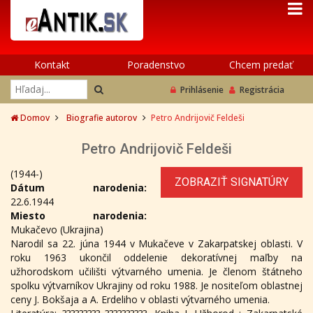
Kontakt
Poradenstvo
Chcem predať
Prihlásenie
Registrácia
Domov
Biografie autorov
Petro Andrijovič Feldeši
Petro Andrijovič Feldeši
(1944-)
ZOBRAZIŤ SIGNATÚRY
Dátum narodenia:
22.6.1944
Miesto narodenia:
Mukačevo (Ukrajina)
Narodil sa 22. júna 1944 v Mukačeve v Zakarpatskej oblasti. V
roku 1963 ukončil oddelenie dekoratívnej maľby na
užhorodskom učilišti výtvarného umenia. Je členom štátneho
spolku výtvarníkov Ukrajiny od roku 1988. Je nositeľom oblastnej
ceny J. Bokšaja a A. Erdeliho v oblasti výtvarného umenia.