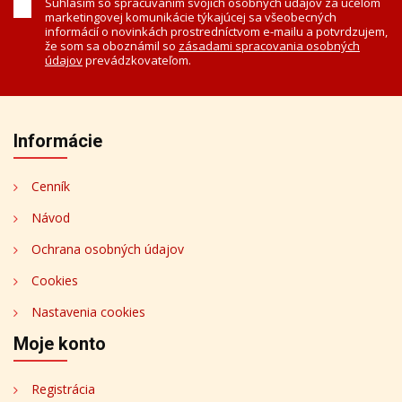
Súhlasím so spracúvaním svojich osobných údajov za účelom
marketingovej komunikácie týkajúcej sa všeobecných
informácií o novinkách prostredníctvom e-mailu a potvrdzujem,
že som sa oboznámil so
zásadami spracovania osobných
údajov
prevádzkovateľom.
Informácie
Cenník
Návod
Ochrana osobných údajov
Cookies
Nastavenia cookies
Moje konto
Registrácia