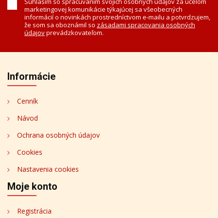
Súhlasím so spracúvaním svojich osobných údajov za účelom
marketingovej komunikácie týkajúcej sa všeobecných
informácií o novinkách prostredníctvom e-mailu a potvrdzujem,
že som sa oboznámil so
zásadami spracovania osobných
údajov
prevádzkovateľom.
Informácie
Cenník
Návod
Ochrana osobných údajov
Cookies
Nastavenia cookies
Moje konto
Registrácia