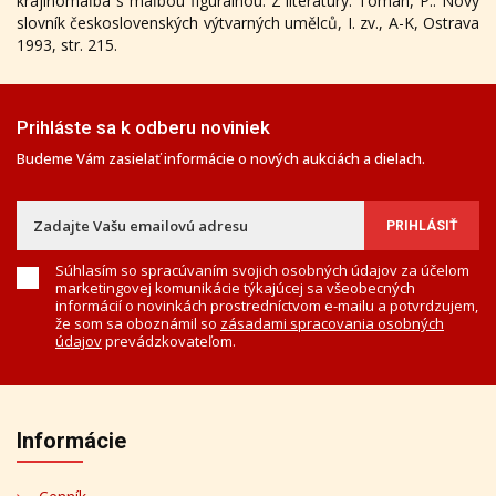
krajinomaľba s maľbou figurálnou. Z literatúry: Toman, P.: Nový
slovník československých výtvarných umělců, I. zv., A-K, Ostrava
1993, str. 215.
Prihláste sa k odberu noviniek
Budeme Vám zasielať informácie o nových aukciách a dielach.
Súhlasím so spracúvaním svojich osobných údajov za účelom
marketingovej komunikácie týkajúcej sa všeobecných
informácií o novinkách prostredníctvom e-mailu a potvrdzujem,
že som sa oboznámil so
zásadami spracovania osobných
údajov
prevádzkovateľom.
Informácie