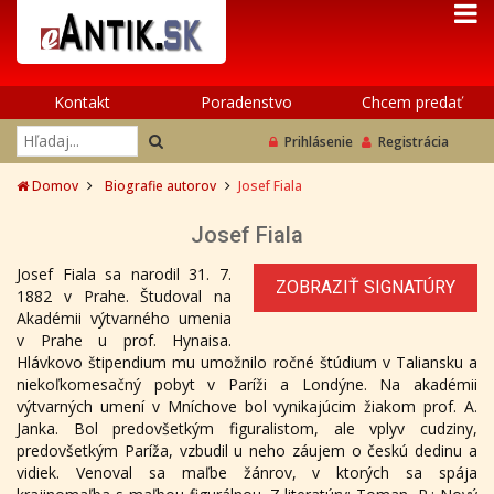
Kontakt
Poradenstvo
Chcem predať
Prihlásenie
Registrácia
Domov
Biografie autorov
Josef Fiala
Josef Fiala
Josef Fiala sa narodil 31. 7.
ZOBRAZIŤ SIGNATÚRY
1882 v Prahe. Študoval na
Akadémii výtvarného umenia
v Prahe u prof. Hynaisa.
Hlávkovo štipendium mu umožnilo ročné štúdium v Taliansku a
niekoľkomesačný pobyt v Paríži a Londýne. Na akadémii
výtvarných umení v Mníchove bol vynikajúcim žiakom prof. A.
Janka. Bol predovšetkým figuralistom, ale vplyv cudziny,
predovšetkým Paríža, vzbudil u neho záujem o českú dedinu a
vidiek. Venoval sa maľbe žánrov, v ktorých sa spája