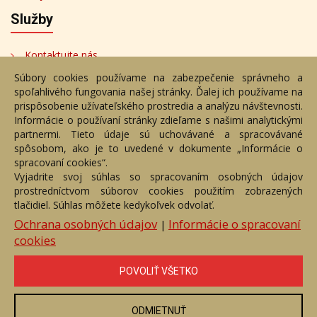
Služby
Kontaktujte nás
Súbory cookies používame na zabezpečenie správneho a
Bezplatné poradenstvo
spoľahlivého fungovania našej stránky. Ďalej ich používame na
Adresa
prispôsobenie užívateľského prostredia a analýzu návštevnosti.
Informácie o používaní stránky zdieľame s našimi analytickými
partnermi. Tieto údaje sú uchovávané a spracovávané
Nižný Hrušov 333, 094 22,
spôsobom, ako je to uvedené v dokumente „Informácie o
Slovenská republika
spracovaní cookies“.
Vyjadrite svoj súhlas so spracovaním osobných údajov
+421 905 356 921
prostredníctvom súborov cookies použitím zobrazených
+421 905 959 101
tlačidiel. Súhlas môžete kedykoľvek odvolať.
eantik@eantik.sk
Ochrana osobných údajov
Informácie o spracovaní
|
cookies
Úvod
Návod
Cenník
Obchodné podmienky
POVOLIŤ VŠETKO
Ochrana os. údajov
Kontakt
Bezplatné poradenstvo
Biografie autorov
ODMIETNUŤ
eAntik.sk © 2007 - 2026