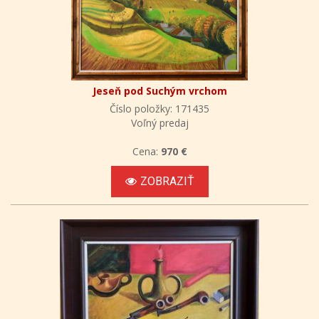
Jeseň pod Suchým vrchom
Číslo položky: 171435
Voľný predaj
Cena:
970 €
ZOBRAZIŤ