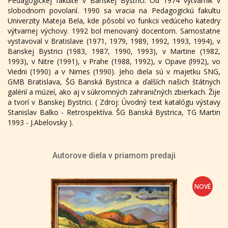
Pedagogickej fakulte v Banskej Bystrici. Od 1974 výtvarník v
slobodnom povolaní. 1990 sa vracia na Pedagogickú fakultu
Univerzity Mateja Bela, kde pôsobí vo funkcii vedúceho katedry
výtvarnej výchovy. 1992 bol menovaný docentom. Samostatne
vystavoval v Bratislave (1971, 1979, 1989, 1992, 1993, 1994), v
Banskej Bystrici (1983, 1987, 1990, 1993), v Martine (1982,
1993), v Nitre (1991), v Prahe (1988, 1992), v Opave (l992), vo
Viedni (1990) a v Nimes (1990). Jeho diela sú v majetku SNG,
GMB Bratislava, ŠG Banská Bystrica a ďalších našich štátnych
galérií a múzeí, ako aj v súkromných zahraničných zbierkach. Žije
a tvorí v Banskej Bystrici. ( Zdroj: Úvodný text katalógu výstavy
Stanislav Balko - Retrospektíva. ŠG Banská Bystrica, TG Martin
1993 - J.Abelovsky ).
Autorove diela v priamom predaji
NOVÉ