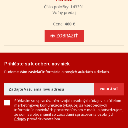
Číslo položky: 143301
Voľný predaj
Cena:
460 €
ZOBRAZIŤ
Prihláste sa k odberu noviniek
Budeme Vám zasielať informácie o nových aukciách a dielach.
Súhlasím so spracúvaním svojich osobných údajov za účelom
marketingovej komunikácie týkajúcej sa všeobecných
informácií o novinkách prostredníctvom e-mailu a potvrdzujem,
že som sa oboznámil so
zásadami spracovania osobných
údajov
prevádzkovateľom.