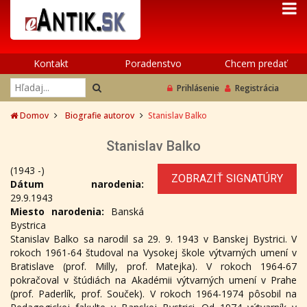
Kontakt
Poradenstvo
Chcem predať
Prihlásenie
Registrácia
Domov
Biografie autorov
Stanislav Balko
Stanislav Balko
(1943 -)
ZOBRAZIŤ SIGNATÚRY
Dátum narodenia:
29.9.1943
Miesto narodenia:
Banská
Bystrica
Stanislav Balko sa narodil sa 29. 9. 1943 v Banskej Bystrici. V
rokoch 1961-64 študoval na Vysokej škole výtvarných umení v
Bratislave (prof. Milly, prof. Matejka). V rokoch 1964-67
pokračoval v štúdiách na Akadémii výtvarných umení v Prahe
(prof. Paderlík, prof. Souček). V rokoch 1964-1974 pôsobil na