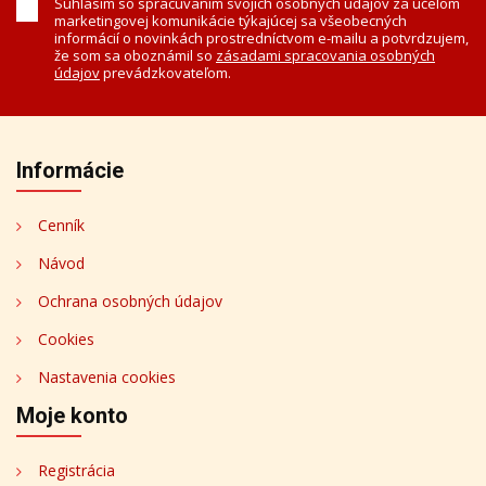
Súhlasím so spracúvaním svojich osobných údajov za účelom
marketingovej komunikácie týkajúcej sa všeobecných
informácií o novinkách prostredníctvom e-mailu a potvrdzujem,
že som sa oboznámil so
zásadami spracovania osobných
údajov
prevádzkovateľom.
Informácie
Cenník
Návod
Ochrana osobných údajov
Cookies
Nastavenia cookies
Moje konto
Registrácia