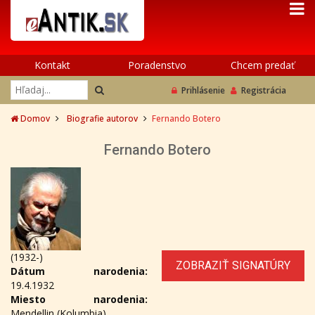
Kontakt
Poradenstvo
Chcem predať
Prihlásenie
Registrácia
Domov
Biografie autorov
Fernando Botero
Fernando Botero
(1932-)
ZOBRAZIŤ SIGNATÚRY
Dátum narodenia:
19.4.1932
Miesto narodenia:
Mendellin (Kolumbia)