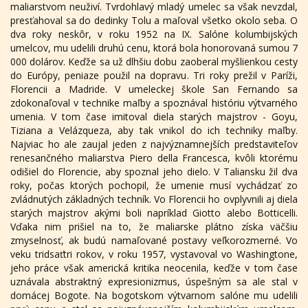
maliarstvom neuživí. Tvrdohlavý mladý umelec sa však nevzdal,
presťahoval sa do dedinky Tolu a maľoval všetko okolo seba. O
dva roky neskôr, v roku 1952 na IX. Salóne kolumbijských
umelcov, mu udelili druhú cenu, ktorá bola honorovaná sumou 7
000 dolárov. Keďže sa už dlhšiu dobu zaoberal myšlienkou cesty
do Európy, peniaze použil na dopravu. Tri roky prežil v Paríži,
Florencii a Madride. V umeleckej škole San Fernando sa
zdokonaľoval v technike maľby a spoznával históriu výtvarného
umenia. V tom čase imitoval diela starých majstrov - Goyu,
Tiziana a Velázqueza, aby tak vnikol do ich techniky maľby.
Najviac ho ale zaujal jeden z najvýznamnejších predstaviteľov
renesančného maliarstva Piero della Francesca, kvôli ktorému
odišiel do Florencie, aby spoznal jeho dielo. V Taliansku žil dva
roky, počas ktorých pochopil, že umenie musí vychádzať zo
zvládnutých základných techník. Vo Florencii ho ovplyvnili aj diela
starých majstrov akými boli napríklad Giotto alebo Botticelli.
Vďaka nim prišiel na to, že maliarske plátno získa väčšiu
zmyselnosť, ak budú namaľované postavy veľkorozmerné. Vo
veku tridsaťtri rokov, v roku 1957, vystavoval vo Washingtone,
jeho práce však americká kritika neocenila, keďže v tom čase
uznávala abstraktný expresionizmus, úspešným sa ale stal v
domácej Bogote. Na bogotskom výtvarnom salóne mu udelili