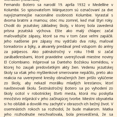
Fernando Botero sa narodil 19. apríla 1932 v Medellíne v
Kolumbii. So spisovateľom Márquezom sú označovaní za dve
najvýznamnejšie nacionálne osobnosti Kolumbie. Vyrastal s
dvoma bratmi a mamou; otec mu zomrel, keď mal štyri roky.
Chodil do jezuitskej základnej školy, v ktorej bola zavedená
prísna jezuitská výchova. Ešte ako malý chlapec začal
maľovaťbýčie zápasy, ktoré sa mu v tom čase veľmi zapáčili.
Jeho nadšenie pre zápasy mu vydržalo dva roky, maľoval
toreadorov a býky, a akvarely predával pred vstupom do arény
za päťpesos. Ako pätnásťročný v roku 1948 si začal
zarábaťkresbami, ktoré pravidelne uverejňovali miestne noviny
El Colombiano. Inšpiroval sa Danteho Božskou komédiou, v
ktorej ho zaujali predovšetkým akty žien. Vedeniu jezuitskej
školy sa však jeho myšlienkové smerovanie nepáčilo, preto ako
reakcia na uverejnené kresby obnažených žien prišlo vylúčenie
zo školy, aby nekazil morálku mladých kresťanov, ktorí
navštevovali školu. Šestnásťročný Botero sa po vyhodení zo
školy ocitol v robotníckej štvrti mesta, ktorá mu poskytla
množstvo inšpirácií v jeho začínajúcej tvorbe. Miestni obyvatelia
si ho obľúbili a dovolili mu zachytiť v obrazoch ich bežný život. V
osemnástich rokoch sa rozhodol, že bude maliarom. Matka
jeho rozhodnutie neschvaľovala, bola presvedčená, že sa