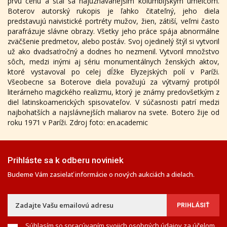
prvú cenu a stal sa najuznávanejším kolumbijským umelcom.
Boterov autorský rukopis je ľahko čitateľný, jeho diela
predstavujú naivistické portréty mužov, žien, zátiší, veľmi často
parafrázuje slávne obrazy. Všetky jeho práce spája abnormálne
zväčšenie predmetov, alebo postáv. Svoj ojedinelý štýl si vytvoril
už ako dvadsaťročný a dodnes ho nezmenil. Vytvoril množstvo
sôch, medzi inými aj sériu monumentálnych ženských aktov,
ktoré vystavoval po celej dĺžke Elyzejských polí v Paríži.
Všeobecne sa Boterove diela považujú za výtvarný protipól
literárneho magického realizmu, ktorý je známy predovšetkým z
diel latinskoamerických spisovateľov. V súčasnosti patrí medzi
najbohatších a najslávnejších maliarov na svete. Botero žije od
roku 1971 v Paríži. Zdroj foto: en.academic
Prihláste sa k odberu noviniek
Budeme Vám zasielať informácie o nových aukciách a dielach.
Súhlasím so spracúvaním svojich osobných údajov za účelom