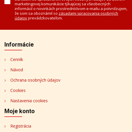
marketingovej komunikácie týkajúcej sa všeobecných
informácií o novinkách prostredníctvom e-mailu a potvrdzujem,
že som sa oboznámil so
zásadami spracovania osobných
údajov
prevádzkovateľom.
Informácie
Cenník
Návod
Ochrana osobných údajov
Cookies
Nastavenia cookies
Moje konto
Registrácia