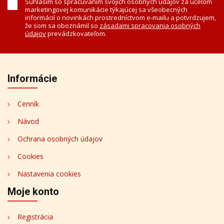
Súhlasím so spracúvaním svojich osobných údajov za účelom
marketingovej komunikácie týkajúcej sa všeobecných
informácií o novinkách prostredníctvom e-mailu a potvrdzujem,
že som sa oboznámil so
zásadami spracovania osobných
údajov
prevádzkovateľom.
Informácie
Cenník
Návod
Ochrana osobných údajov
Cookies
Nastavenia cookies
Moje konto
Registrácia