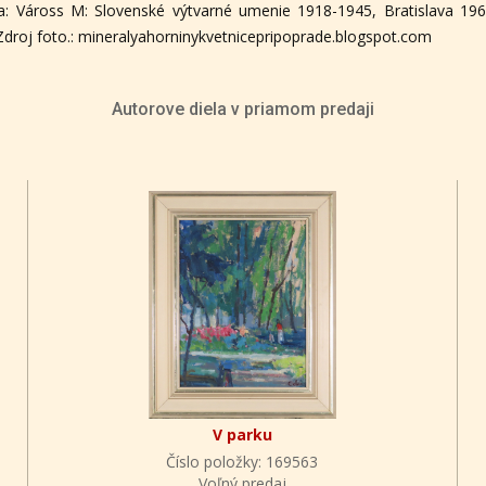
úra: Váross M: Slovenské výtvarné umenie 1918-1945, Bratislava 1
Zdroj foto.: mineralyahorninykvetnicepripoprade.blogspot.com
Autorove diela v priamom predaji
V parku
Číslo položky: 169563
Voľný predaj