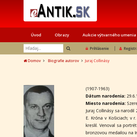
Úvod
Obrazy
Aukcie výtvarného umenia
Prihlásenie
Registr
Domov
Biografie autorov
Juraj Collinásy
(1907-1963)
Dátum narodenia:
29.6
Miesto narodenia:
Szer
Juraj Collinásy sa narodi
E. Króna v Košiciach; v 
kreslil. Venoval sa port
bronzovou medailou na Int