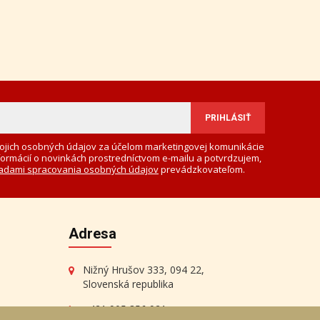
ojich osobných údajov za účelom marketingovej komunikácie
formácií o novinkách prostredníctvom e-mailu a potvrdzujem,
adami spracovania osobných údajov
prevádzkovateľom.
Adresa
Nižný Hrušov 333, 094 22,
Slovenská republika
+421 905 356 921