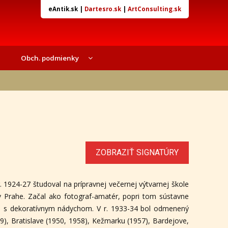
eAntik.sk
|
Dartesro.sk
|
ArtConsulting.sk
Obch. podmienky
ZOBRAZIŤ SIGNATÚRY
r. 1924-27 študoval na prípravnej večernej výtvarnej škole
v Prahe. Začal ako fotograf-amatér, popri tom sústavne
rieb s dekoratívnym nádychom. V r. 1933-34 bol odmenený
49), Bratislave (1950, 1958), Kežmarku (1957), Bardejove,