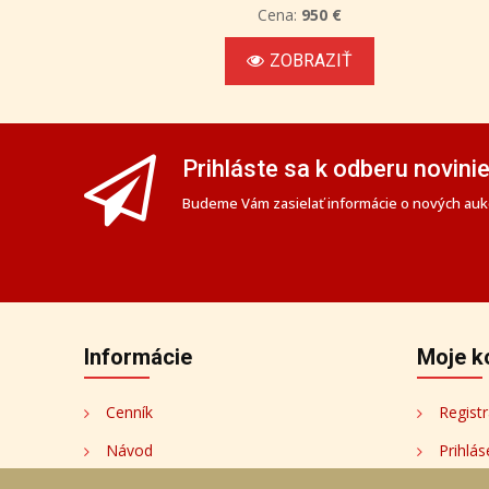
Cena:
950 €
ZOBRAZIŤ
Prihláste sa k odberu novini
Budeme Vám zasielať informácie o nových aukc
Informácie
Moje k
Cenník
Registr
Návod
Prihlás
Ochrana osobných údajov
Moje k