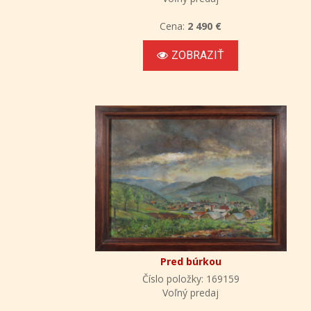
Cena:
2 490 €
ZOBRAZIŤ
Pred búrkou
Číslo položky: 169159
Voľný predaj