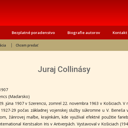
Bezplatné poradenstvo
Biografie autorov
Kontakt
ácia
Chcem predať
Juraj Collinásy
.1907
encs (Maďarsko)
l 29. júna 1907 v Szerencsi, zomrel 22. novembra 1963 v Košiciach. V 
r. 1927-29 počas základnej vojenskej služby súkromne u V. Beneša 
rétom, žánrovej maľbe, krajinkám, kde využíval efektné použitie fa
ernational Kerstsalon Iris v Antverpách. Vystavoval v Košiciach (19