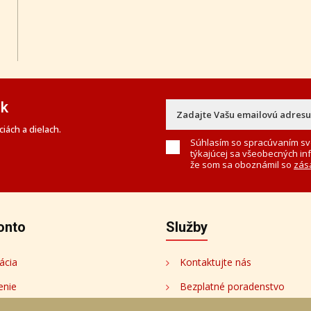
ek
iách a dielach.
Súhlasím so spracúvaním sv
týkajúcej sa všeobecných in
že som sa oboznámil so
zás
onto
Služby
ácia
Kontaktujte nás
enie
Bezplatné poradenstvo
onto