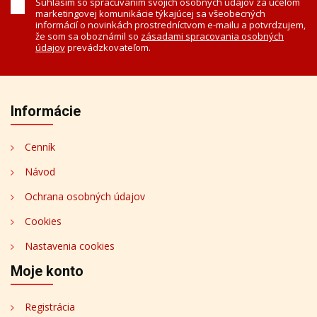
Súhlasím so spracúvaním svojich osobných údajov za účelom
marketingovej komunikácie týkajúcej sa všeobecných
informácií o novinkách prostredníctvom e-mailu a potvrdzujem,
že som sa oboznámil so
zásadami spracovania osobných
údajov
prevádzkovateľom.
Informácie
Cenník
Návod
Ochrana osobných údajov
Cookies
Nastavenia cookies
Moje konto
Registrácia