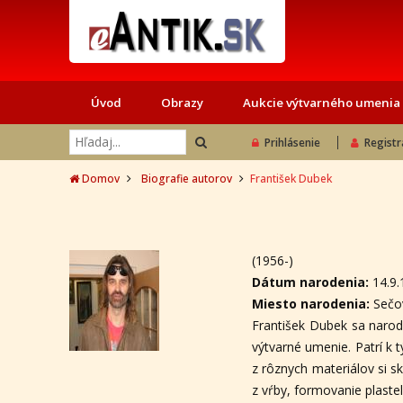
Úvod
Obrazy
Aukcie výtvarného umenia
Prihlásenie
Registr
Domov
Biografie autorov
František Dubek
(1956-)
Dátum narodenia:
14.9
Miesto narodenia:
Sečo
František Dubek sa naro
výtvarné umenie. Patrí k t
z rôznych materiálov si s
z vŕby, formovanie plasteli