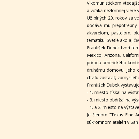
V komunistickom vtedajšo
a vďaka nezlomnej viere 
Už plných 20. rokov sa v
dodáva mu prepotrebný ž
akvarelom, pastelom, ol
tematiku. Svetlé ako aj ž
František Dubek tvorí te
Mexico, Arizona, Californ
prírodu amerického konti
druhému domovu. Jeho ob
chvíľu zastaviť, zamysli
František Dubek vystavuje
- 1. miesto získal na výst
- 3. miesto obdržal na vý
- 1. a 2. miesto na výs
Je členom "Texas Fine Ar
súkromnom ateliéri v San