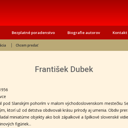
Bezplatné poradenstvo
Biografie autorov
Kontakt
ácia
Chcem predať
František Dubek
.1956
vce
dil pod Slanským pohorím v malom východoslovenskom mestečku Seč
ým, ktorí už od detstva obdivovali krásu prírody aj umenia. Obdiv prerá
kladal miniatúrne objekty ako boli zápalkové a špilkové slovenské vid
nových figúriek...