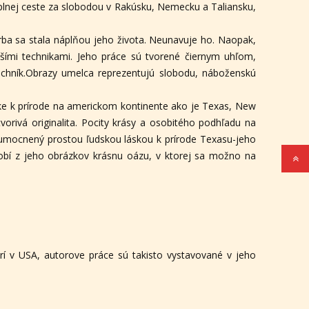
plnej ceste za slobodou v Rakúsku, Nemecku a Taliansku,
rba sa stala náplňou jeho života. Neunavuje ho. Naopak,
šími technikami. Jeho práce sú tvorené čiernym uhľom,
chník.Obrazy umelca reprezentujú slobodu, náboženskú
ske k prírode na americkom kontinente ako je Texas, New
tvorivá originalita. Pocity krásy a osobitého podhľadu na
e umocnený prostou ľudskou láskou k prírode Texasu-jeho
obí z jeho obrázkov krásnu oázu, v ktorej sa možno na
orí v USA, autorove práce sú takisto vystavované v jeho