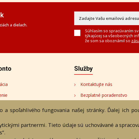
ek
iách a dielach.
Súhlasím so spracúvaním sv
týkajúcej sa všeobecných in
že som sa oboznámil so
zás
onto
Služby
ácia
Kontaktujte nás
enie
Bezplatné poradenstvo
onto
 a spoľahlivého fungovania našej stránky. Ďalej ich p
tori
lytickými partnermi. Tieto údaje sú uchovávané a spraco
s“.