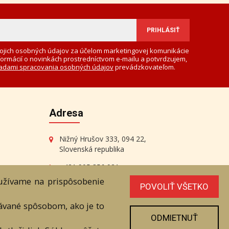
ojich osobných údajov za účelom marketingovej komunikácie
formácií o novinkách prostredníctvom e-mailu a potvrdzujem,
adami spracovania osobných údajov
prevádzkovateľom.
Adresa
Nižný Hrušov 333, 094 22,
Slovenská republika
+421 905 356 921
+421 905 959 101
oužívame na prispôsobenie
POVOLIŤ VŠETKO
eantik@eantik.sk
vávané spôsobom, ako je to
ODMIETNUŤ