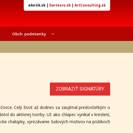
eAntik.sk
|
Dartesro.sk
|
ArtConsulting.sk
Obch. podmienky
ZOBRAZIŤ SIGNATÚRY
ovce. Celý život až dodnes sa zaujímal predovšetkým o
stol do aktívnej tvorby. Už ako chlapec vynikal v kreslení,
iecke chalúpky, vyrezávanie ľudových motívov na prútikoch