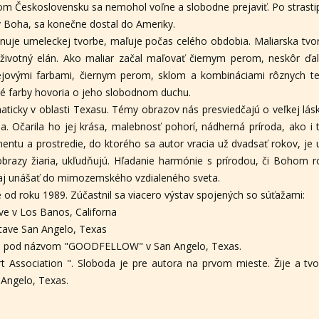
m Československu sa nemohol voľne a slobodne prejaviť. Po strasti
v Boha, sa konečne dostal do Ameriky.
enuje umeleckej tvorbe, maľuje počas celého obdobia. Maliarska tvo
ivotný elán. Ako maliar začal maľovať čiernym perom, neskôr ďal
ejovými farbami, čiernym perom, sklom a kombináciami rôznych te
ivé farby hovoria o jeho slobodnom duchu.
maticky v oblasti Texasu. Témy obrazov nás presviedčajú o veľkej lá
ia. Očarila ho jej krása, malebnosť pohorí, nádherná príroda, ako i 
nentu a prostredie, do ktorého sa autor vracia už dvadsať rokov, j
razy žiaria, ukľudňujú. Hľadanie harmónie s prírodou, či Bohom r
eť aj unášať do mimozemského vzdialeného sveta.
 od roku 1989. Zúčastnil sa viacero výstav spojených so súťažami:
ave v Los Banos, Californa
stave San Angelo, Texas
tave pod názvom "GOODFELLOW" v San Angelo, Texas.
t Association ". Sloboda je pre autora na prvom mieste. Žije a tv
 Angelo, Texas.