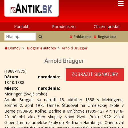
Kontakt
Poradenstvo
Chcem predať
Prihlásenie
Registrácia
Domov
Biografie autorov
Arnold Brügger
Arnold Brügger
(1888-1975)
ZOBRAZIŤ SIGNATÚRY
Dátum narodenia:
18.10.1888
Miesto narodenia:
Meiringen (Švajčiarsko)
Arnold Brügger sa narodil 18. október 1888 v Meiringene,
zomrel 2. apríl 1975 tamže. Študoval na Umeleckej škole v
Berne (1908-9), Kolíne, Berlíne a Mníchove (1909-12). V r. 1918-
20 pôsobil ako člen skupiny Nový život. Roku 1922 získal
štipendium na umelcké školy do Berlína a Hamburgu. Orientoval