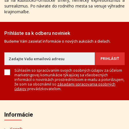
sa na kubisticko–orfistické smery, nemecký expresionizmus a
surrealizmus. Po návrate do rodného mesta sa venuje výhradne
krajinomaľbe.
Prihláste sa k odberu noviniek
Budeme Vám zasielať informácie o nových aukciách a dielach.
Súhlasím so spracúvaním svojich osobných údajov za účelom
marketingovej komunikácie týkajúcej sa všeobecných
informácií o novinkách prostredníctvom e-mailu a potvrdzujem,
že som sa oboznámil so
zásadami spracovania osobných
údajov
prevádzkovateľom.
Informácie