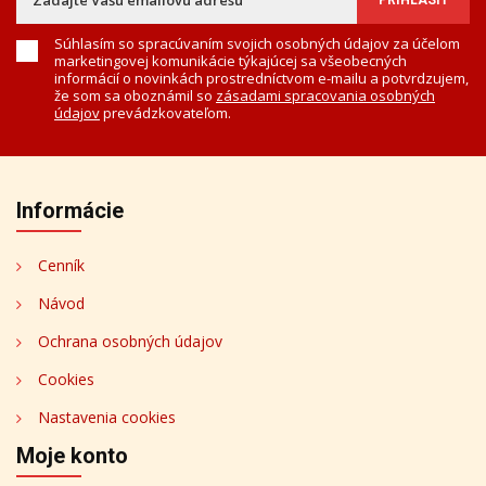
Súhlasím so spracúvaním svojich osobných údajov za účelom
marketingovej komunikácie týkajúcej sa všeobecných
informácií o novinkách prostredníctvom e-mailu a potvrdzujem,
že som sa oboznámil so
zásadami spracovania osobných
údajov
prevádzkovateľom.
Informácie
Cenník
Návod
Ochrana osobných údajov
Cookies
Nastavenia cookies
Moje konto