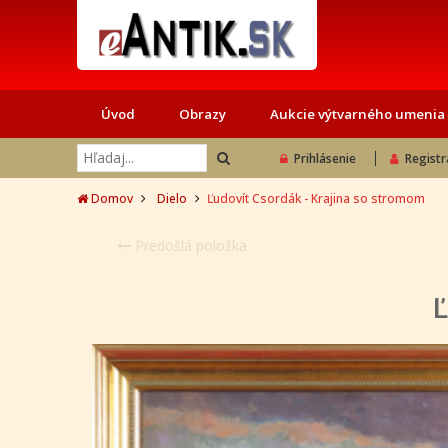
Úvod
Obrazy
Aukcie výtvarného umenia
Prihlásenie
Registr
Domov
Dielo
Ľudovít Csordák - Krajina so stromom
Predošlá položka
Ľ