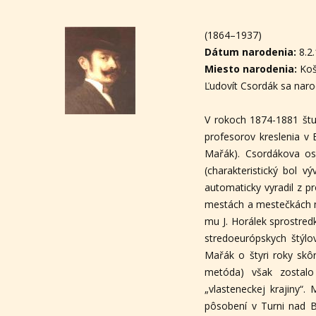
(1864–1937)
Dátum narodenia:
8.2
Miesto narodenia:
Koš
Ľudovít Csordák sa narod
V rokoch 1874-1881 štu
profesorov kreslenia v 
Mařák). Csordákova osu
(charakteristický bol 
automaticky vyradil z 
mestách a mestečkách m
mu J. Horálek sprostred
stredoeurópskych štýl
Mařák o štyri roky skô
metóda) však zostalo
„vlasteneckej krajiny“.
pôsobení v Turni nad B