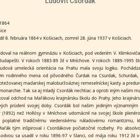
Ľudovít Csordák
.1864
ice
il 8. februára 1864 v Košiciach, zomrel 28. júna 1937 v Košiciach.
doval na reálnom gymnáziu v Košiciach, pod vedením V. Klimkoviča.
Budapešti. V rokoch 1883-89 žil v Mníchove. V rokoch 1889-1995 št
dová umelecká orientácia na Prahu mala svoju logiku. Pochádzal 
vývin rodinného mena od pôvodného Čurdak na Csurdak, Schurdak, 
protežovanej maďarskej maloburžoáznej remeselníckej kasty a predur
onarchie. Tak sa aj mladý Csordák nechtiac a oproti iným našim m
koval odchod na Mařákovu krajinársku školu do Prahy. Jeho krajinárst
ových prúdení svojej doby. Csordák bol našim jediným významným
r (1892) než Hollósy v Mníchove udomácnil na svojej škole plenéro
 poplatné tradičnému viedenskému náladovému romantizmu, kt
 Mařák tým inšpiroval i Csordákove počiatočné rozbehy. Po absolvo
odvou sa usadil v roku 1896-97 v Slanci, od mája roku 1912 žil v