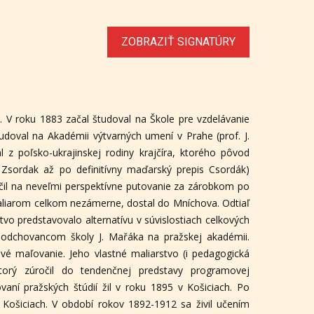
ZOBRAZIŤ SIGNATÚRY
 V roku 1883 začal študoval na Škole pre vzdelávanie
udoval na Akadémii výtvarných umení v Prahe (prof. J.
z poľsko-ukrajinskej rodiny krajčíra, ktorého pôvod
Zsordak až po definitívny maďarský prepis Csordák)
čil na neveľmi perspektívne putovanie za zárobkom po
aliarom celkom nezámerne, dostal do Mníchova. Odtiaľ
vo predstavovalo alternatívu v súvislostiach celkových
 odchovancom školy J. Mařáka na pražskej akadémii.
vé maľovanie. Jeho vlastné maliarstvo (i pedagogická
orý zúročil do tendenčnej predstavy programovej
vaní pražských štúdií žil v roku 1895 v Košiciach. Po
 Košiciach. V období rokov 1892-1912 sa živil učením