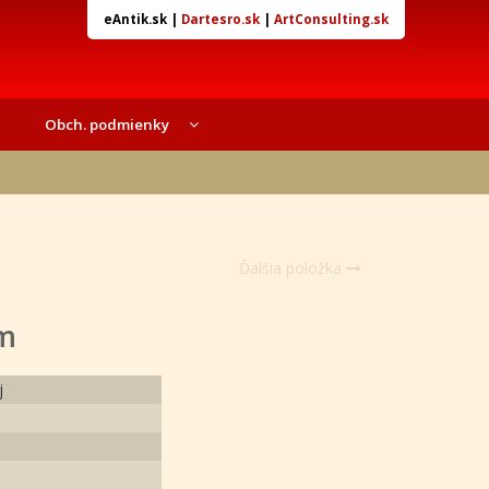
eAntik.sk
|
Dartesro.sk
|
ArtConsulting.sk
Obch. podmienky
Ďalšia položka
om
j