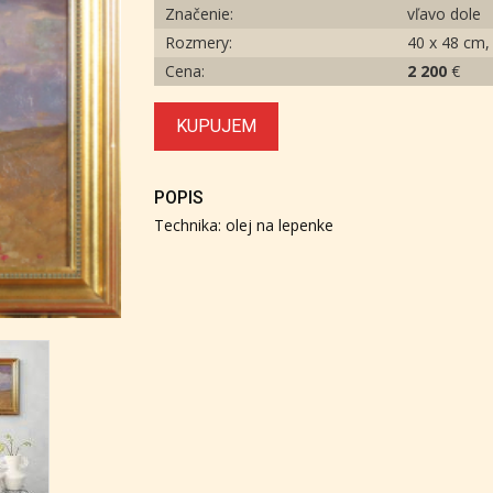
Značenie:
vľavo dole
Rozmery:
40 x 48 cm,
Cena:
2 200
€
KUPUJEM
POPIS
Technika: olej na lepenke