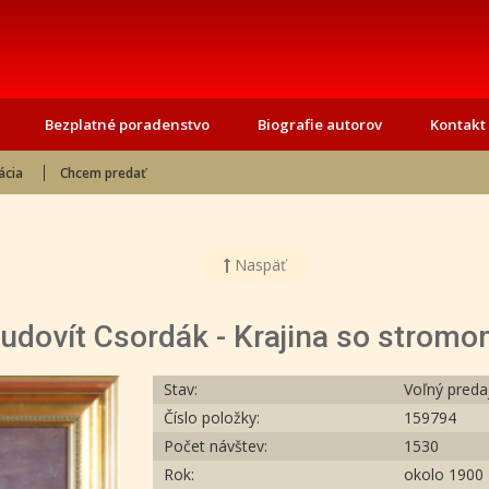
Bezplatné poradenstvo
Biografie autorov
Kontakt
ácia
Chcem predať
Naspäť
udovít Csordák - Krajina so strom
Stav:
Voľný preda
Číslo položky:
159794
Počet návštev:
1530
Rok:
okolo 1900