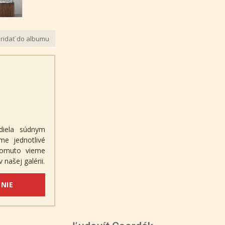
ridať do albumu
diela súdnym
me jednotlivé
 tomuto vieme
 našej galérii.
NIE