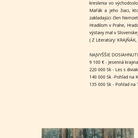
kreslenia vo východosl
Mařák a jeho žiaci, k
zakladajúci člen Nemzet
Hradilom v Prahe, Hrad
výstavy mal v Slovenskej
( Z Literatúry: KRAJŇÁK
NAJVYŠŠIE DOSIAHNUT
9 100 € - Jesenná krajin
220 000 Sk - Les s divia
140 000 Sk -Pohľad na K
135 000 Sk - Pohľad na T