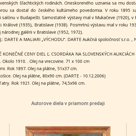
ovenských šľachtických rodinách. Oneskoreného uznania sa mu dostal
torou sa dostal do českého kultúrneho povedomia. V roku 1895 s
i salónu v Budapešti. Samostatné výstavy mal v Mukačeve (1920), v P
ci Králové (1935), Bratislave (1938). Posmrtnú výstavu mal v roku 
 národnej galérii v Bratislave (1952, 1972).
, J.: DARTE A MALIARI „VÝCHODU“. DARTE Aukčná spoločnosť s.r.o. , N
É KONEČNÉ CENY DIEL Ľ. CSORDÁKA NA SLOVENSKÝCH AUKCIÁCH 
a. Okolo 1910. . Olej na vrecovine. 71 x 100 cm
kmi. Rok 1897. Olej na plátne, 51x37 cm.
ošice. Olej na plátne, 80x90 cm. (DARTE - 10.12.2006)
atry. Rok 1921. Olej na plátne, 74,5x96 cm.
Autorove diela v priamom predaji