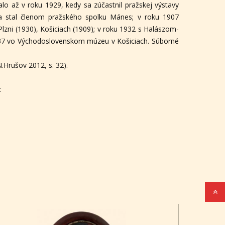
o až v roku 1929, kedy sa zúčastnil pražskej výstavy
a stal členom pražského spolku Mánes; v roku 1907
lzni (1930), Košiciach (1909); v roku 1932 s Halászom-
1937 vo Východoslovenskom múzeu v Košiciach. Súborné
.Hrušov 2012, s. 32).
: